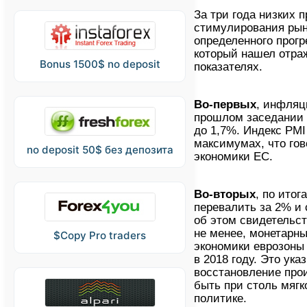
За три года низких 
стимулирования рын
определенного прогр
который нашел отра
Bonus 1500$ no deposit
показателях.
Во-первых
, инфляц
прошлом заседании 
до 1,7%. Индекс PMI
максимумах, что гов
no deposit 50$ без депозита
экономики ЕС.
Во-вторых
, по итог
перевалить за 2% и с
об этом свидетельс
не менее, монетарны
$Copy Pro traders
экономики еврозоны 
в 2018 году. Это ука
восстановление про
быть при столь мягк
политике.