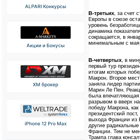
ALPARI Конкурсы
В-третьих
, за счет
Европы в союзе ост
уровень безработицы
динамика показателя
сокращается, в янв
минимальным с мая 
Акции и Бонусы
В-четвертых
, в ми
первый тур президен
итогам которых поб
Макрон. Второе мес
заняла лидер парти
XM брокер
Марин Ле Пен. Реакц
была впечатляющая 
разрывом в вверх на
победу Макрона, как
президентский пост, 
выхода Франции из Е
iPhone 12 Pro Max
другие радикальные
Франции. Тем не ме
Трампа глава консал