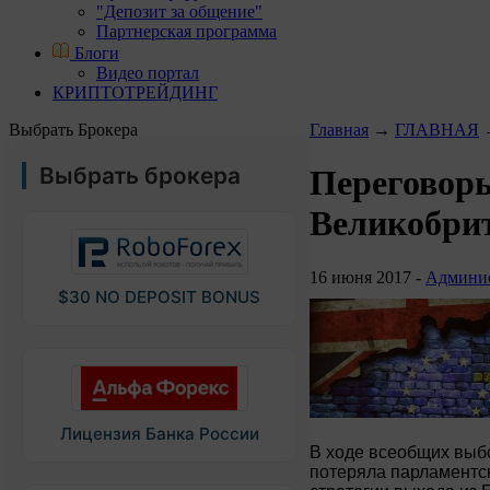
"Депозит за общение"
Партнерская программа
Блоги
Видео портал
КРИПТОТРЕЙДИНГ
Выбрать Брокера
Главная
→
ГЛАВНАЯ
Выбрать брокера
Переговоры
Великобрит
16 июня 2017 -
Админис
$30 NO DEPOSIT BONUS
Лицензия Банка России
В ходе всеобщих выб
потеряла парламентс