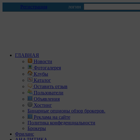
Регистрация
логин
ГЛАВНАЯ
Новости
Фотогалерея
Клубы
Каталог
Оставить отзыв
Пользователи
Объявления
Хостинг
Бинарные опционы обзор брокеров.
Реклама на сайте
Политика конфеденциальности
Брокеры
Фриланс
АНАЛИТИКА