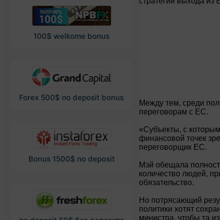
стратегии выхода из 
100$ welkome bonus
Forex 500$ no deposit bonus
Между тем, среди пол
переговорам с ЕС.
«Субъекты, с которым
финансовой точек зре
переговорщик ЕС.
Bonus 1500$ no deposit
Мэй обещала полност
количество людей, п
обязательство.
Но потрясающий резу
политики хотят сохра
министра, чтобы та и