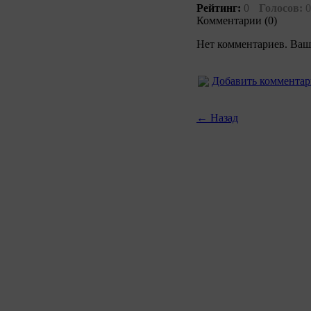
Рейтинг:
0
Голосов:
0
Комментарии (0)
Нет комментариев. Ваш
Добавить коммента
← Назад