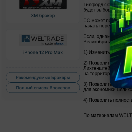
Тилфорд сказал, что 
будет выбора «кроме 
XM брокер
ЕС может потребовать
начать переговоры о 
Если, однако, Мэй пр
Великобритании:
iPhone 12 Pro Max
1) Изменить свое мне
2) Позволить покинут
Лихтенштейном и Норв
на территории Велико
Рекомендуемые Брокеры
3) Позволить покинут
Полный список брокеров
для экономики Велик
4) Позволить полност
По материалам WEL