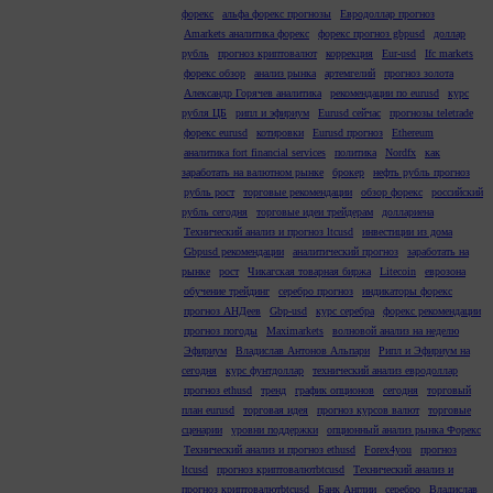
форекс
альфа форекс прогнозы
Евродоллар прогноз
Amarkets аналитика форекс
форекс прогноз gbpusd
доллар
рубль
прогноз криптовалют
коррекция
Eur-usd
Ifc markets
форекс обзор
анализ рынка
артемгелий
прогноз золота
Александр Горячев аналитика
рекомендации по eurusd
курс
рубля ЦБ
рипл и эфириум
Eurusd сейчас
прогнозы teletrade
форекс eurusd
котировки
Eurusd прогноз
Ethereum
аналитика fort financial services
политика
Nordfx
как
заработать на валютном рынке
брокер
нефть рубль прогноз
рубль рост
торговые рекомендации
обзор форекс
российский
рубль сегодня
торговые идеи трейдерам
доллариена
Технический анализ и прогноз ltcusd
инвестиции из дома
Gbpusd рекомендации
аналитический прогноз
заработать на
рынке
рост
Чикагская товарная биржа
Litecoin
еврозона
обучение трейдинг
серебро прогноз
индикаторы форекс
прогноз АНДеев
Gbp-usd
курс серебра
форекс рекомендации
прогноз погоды
Maximarkets
волновой анализ на неделю
Эфириум
Владислав Антонов Альпари
Рипл и Эфириум на
сегодня
курс фунтдоллар
технический анализ евродоллар
прогноз ethusd
тренд
график опционов
сегодня
торговый
план eurusd
торговая идея
прогноз курсов валют
торговые
сценарии
уровни поддержки
опционный анализ рынка Форекс
Технический анализ и прогноз ethusd
Forex4you
прогноз
ltcusd
прогноз криптовалютbtcusd
Технический анализ и
прогноз криптовалютbtcusd
Банк Англии
серебро
Владислав