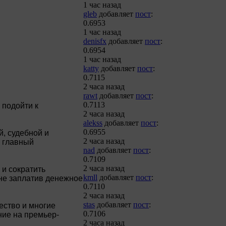
1 час назад
gleb
добавляет
пост
:
0.6953
1 час назад
denisfx
добавляет
пост
:
0.6954
1 час назад
katty
добавляет
пост
:
0.7115
2 часа назад
rawt
добавляет
пост
:
0.7113
 подойти к
2 часа назад
alekss
добавляет
пост
:
0.6955
й, судебной и
2 часа назад
, главный
nad
добавляет
пост
:
0.7109
2 часа назад
и сократить
kmll
добавляет
пост
:
не заплатив денежное
0.7110
2 часа назад
stas
добавляет
пост
:
ество и многие
0.7106
ние на премьер-
2 часа назад