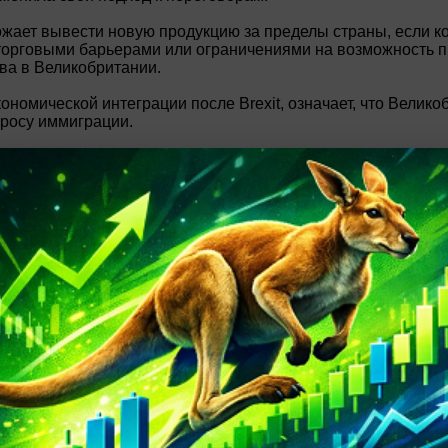
ожает вывести новую продукцию за пределы страны, если к
орговыми барьерами или ограничениями на возможность п
ва в Великобритании.
ономической интеграции после Brexit, означает, что Велик
просу иммиграции.
тупки, как только Британия достигнет консенсуса относитель
то произойдет только после того, как британские политики 
казал Саймон Тилфорд, заместитель директора Центра евро
, которые столкнулись с ростом цен и отсутствием роста з
икрыли свои кошельки. Политические потрясения заставил
иции.
стали нависать сразу же после референдума, когда курс ф
следние несколько десятилетий на фоне возможной потери
оследний предупреждающий знак: розничные продажи упали
.
м, что может случиться дальше: