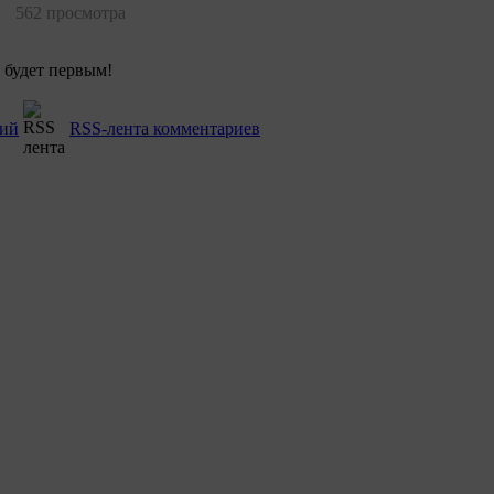
562 просмотра
 будет первым!
рий
RSS-лента комментариев