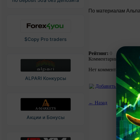
no deposit 50$ без депозита
По материалам Альп
$Copy Pro traders
Рейтинг:
0
Голосов:
0
Комментарии (0)
Нет комментариев. Ваш
ALPARI Конкурсы
Добавить коммента
← Назад
Акции и Бонусы