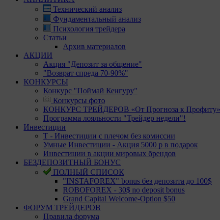
Технический анализ
Фундаментальный анализ
Психология трейдера
Статьи
Архив материалов
АКЦИИ
Акция "Депозит за общение"
"Возврат спреда 70-90%"
КОНКУРСЫ
Конкурс "Поймай Кенгуру"
Конкурсы фото
КОНКУРС ТРЕЙДЕРОВ «От Прогноза к Профиту
Программа лояльности "Трейдер недели"!
Инвестиции
Т - Инвестиции с плечом без комиссии
Умные Инвестиции - Акция 5000 р в подарок
Инвестиции в акции мировых брендов
БЕЗДЕПОЗИТНЫЙ БОНУС
ПОЛНЫЙ СПИСОК
"INSTAFOREX" bonus без депозита до 100$
ROBOFOREX - 30$ no deposit bonus
Grand Capital Welcome-Option $50
ФОРУМ ТРЕЙДЕРОВ
Правила форума