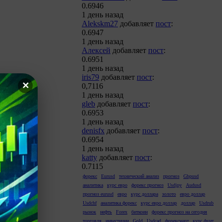
0.6946
1 день назад
Alekskm27
добавляет
пост
:
0.6947
1 день назад
Алексей
добавляет
пост
:
0.6951
1 день назад
iris79
добавляет
пост
:
✕
0,7116
1 день назад
gleb
добавляет
пост
:
0.6953
1 день назад
denisfx
добавляет
пост
:
0.6954
1 день назад
katty
добавляет
пост
:
0.7115
форекс
Eurusd
технический анализ
прогноз
Gbpusd
аналитика
курс евро
форекс прогноз
Usdjpy
Audusd
прогноз eurusd
евро
курс доллара
золото
евро доллар
Usdchf
аналитика форекс
курс евро доллар
доллар
Usdrub
рынок
нефть
Forex
биткоин
форекс прогноз на сегодня
торговля
инвестиции
Gold
Usdcad
форексмарт
курс фунт