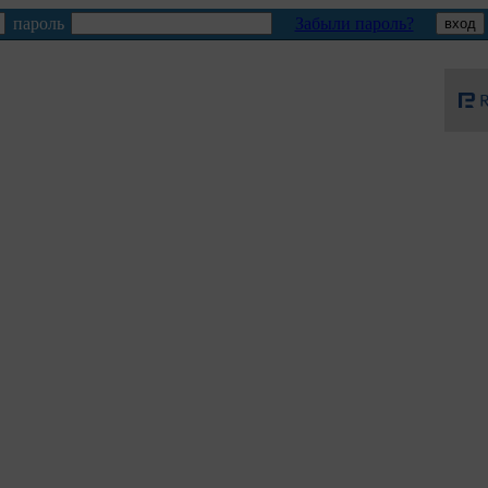
пароль
Забыли пароль?