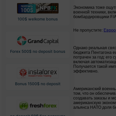
Экономика тоже ощут
военной техники, вкл
бомбардировщики F/A
100$ welkome bonus
Не пропустите:
Евроо
Однако реальная свя
Forex 500$ no deposit bonus
бюджета Пентагона е
потрачен за год: его
включая автоматизац
Получается такой имп
эффективно.
Bonus 1500$ no deposit
Американский военны
том, что он обеспечи
создавать заказы и м
американскую экономи
альянса НАТО доля б