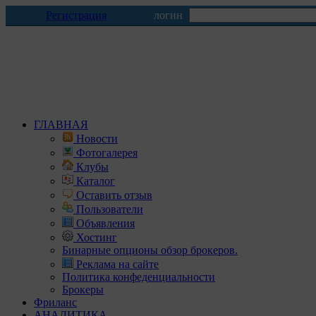
Регистрация
логин
ГЛАВНАЯ
Новости
Фотогалерея
Клубы
Каталог
Оставить отзыв
Пользователи
Объявления
Хостинг
Бинарные опционы обзор брокеров.
Реклама на сайте
Политика конфеденциальности
Брокеры
Фриланс
АНАЛИТИКА