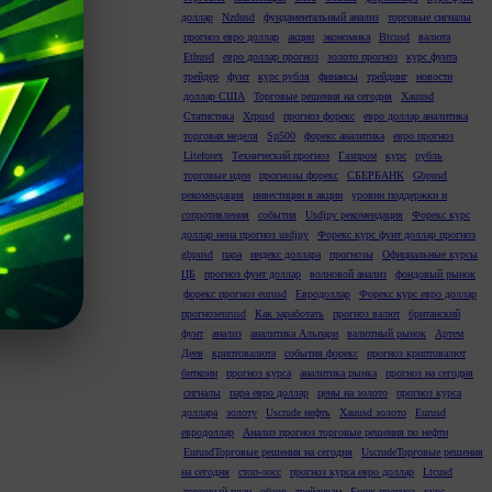
доллар
Nzdusd
фундаментальный анализ
торговые сигналы
прогноз евро доллар
акции
экономика
Btcusd
валюта
Ethusd
евро доллар прогноз
золото прогноз
курс фунта
трейдер
фунт
курс рубля
финансы
трейдинг
новости
доллар США
Торговые решения на сегодня
Xauusd
Статистика
Xrpusd
прогноз форекс
евро доллар аналитика
торговая неделя
Sp500
форекс аналитика
евро прогноз
Liteforex
Технический прогноз
Газпром
курс
рубль
торговые идеи
прогнозы форекс
СБЕРБАНК
Gbpusd
рекомендация
инвестиции в акции
уровни поддержки и
сопротивления
события
Usdjpy рекомендация
Форекс курс
доллар иена прогноз usdjpy
Форекс курс фунт доллар прогноз
gbpusd
пара
индекс доллара
прогнозы
Официальные курсы
ЦБ
прогноз фунт доллар
волновой анализ
фондовый рынок
форекс прогноз eurusd
Евродоллар
Форекс курс евро доллар
прогнозeurusd
Как заработать
прогноз валют
британский
фунт
анализ
аналитика Альпари
валютный рынок
Артем
Деев
криптовалюта
события форекс
прогноз криптовалют
биткоин
прогноз курса
аналитика рынка
прогноз на сегодня
сигналы
пара евро доллар
цены на золото
прогноз курса
доллара
золоту
Uscrude нефть
Xauusd золото
Eurusd
евродоллар
Анализ прогноз торговые решения по нефти
EurusdТорговые решения на сегодня
UscrudeТорговые решения
на сегодня
стоп-лосс
прогноз курса евро доллар
Ltcusd
торговый план
обзор
трейдерам
Forex прогноз
курс