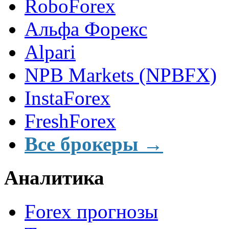
RoboForex
Альфа Форекс
Alpari
NPB Markets (NPBFX)
InstaForex
FreshForex
Все брокеры →
Аналитика
Forex прогнозы