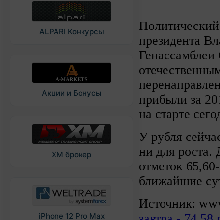
Политический 
ALPARI Конкурсы
президента Вл
Генассамблеи
отечественным
перенаправлен
Акции и Бонусы
прибыли за 20
на старте сег
У рубля сейча
ни для роста.
XM брокер
отметок 65,60-
ближайшие су
Источник: www.
завтра - 74,58 
iPhone 12 Pro Max