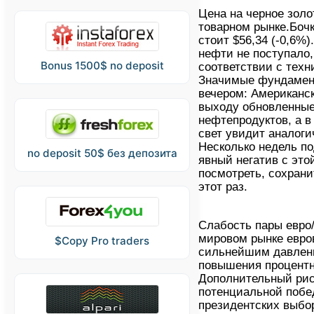
Цена на черное золо
товарном рынке.Бочк
стоит $56,34 (-0,6%)
нефти не поступало,
Bonus 1500$ no deposit
соответствии с техн
Значимые фундамен
вечером: Американск
выходу обновленные
нефтепродуктов, а в
свет увидит аналог
Несколько недель п
no deposit 50$ без депозита
явный негатив с это
посмотреть, сохран
этот раз.
Слабость пары евро/
мировом рынке евро
$Copy Pro traders
сильнейшим давлени
повышения процентн
Дополнительный рис
потенциальной побе
президентских выбо