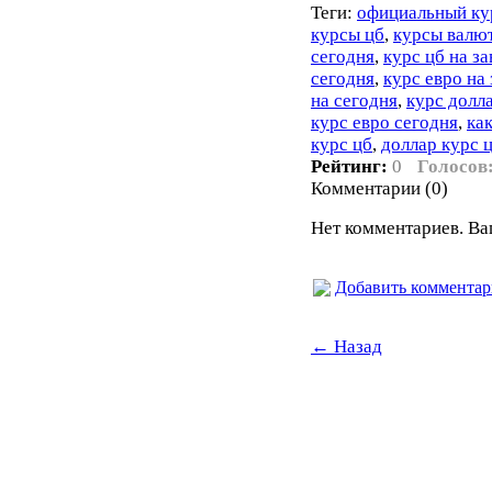
Теги:
официальный кур
курсы цб
,
курсы валю
сегодня
,
курс цб на за
сегодня
,
курс евро на 
на сегодня
,
курс долла
курс евро сегодня
,
ка
курс цб
,
доллар курс 
Рейтинг:
0
Голосов
Комментарии (0)
Нет комментариев. Ва
Добавить коммента
← Назад