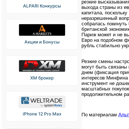
резкие высказывани
ALPARI Конкурсы
выхода страны из е
капитала, поскольку
неразрешенный вопр
собралась покинуть
британской экономи
Париж может и не в
Евро на подобном фо
Акции и Бонусы
рубль стабильно укр
Резкие смены настро
могут быть связаны
днем (фиксация приб
интересов Минфина 
XM брокер
инструмент не дошел
масштабных покупок 
продолжительном раз
iPhone 12 Pro Max
По материалам
Аль