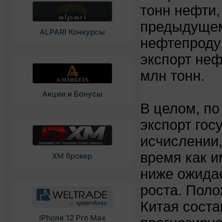
тонн нефти,
предыдущем
ALPARI Конкурсы
нефтепродук
экспорт неф
млн тонн.
Акции и Бонусы
В целом, по
экспорт гос
исчислении,
время как и
XM брокер
ниже ожида
роста. Поло
Китая соста
iPhone 12 Pro Max