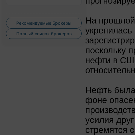
прогнозируе
На прошлой
Рекомендуемые Брокеры
укрепилась 
Полный список брокеров
зарегистрир
поскольку п
нефти в СШ
относитель
Нефть была
фоне опасе
производст
усилия друг
стремятся 