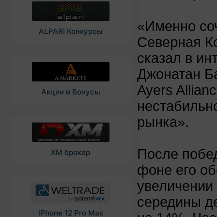
«Именно соч
ALPARI Конкурсы
Северная Ко
сказал в ин
Джонатан Б
Ayers Allian
Акции и Бонусы
нестабильно
рынка».
После побед
XM брокер
фоне его об
увеличении 
середины д
iPhone 12 Pro Max