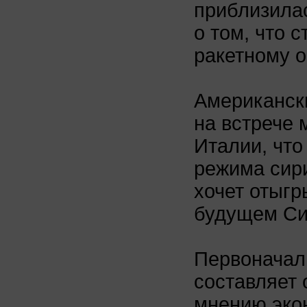
приблизила
о том, что 
ракетному о
Американски
на встрече 
Италии, что
режима сир
хочет отыгр
будущем Си
Первоначал
составляет 
мнению экон