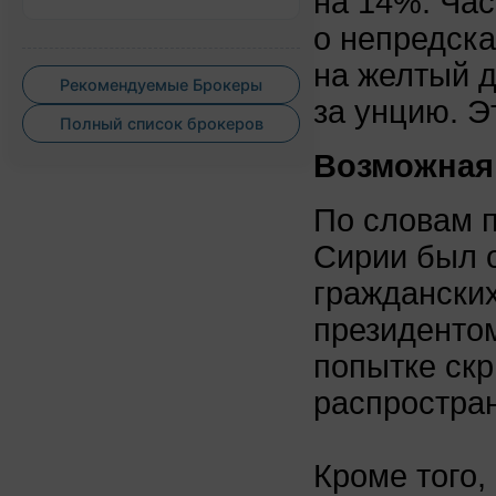
на 14%. Час
о непредска
на желтый 
Рекомендуемые Брокеры
за унцию. Э
Полный список брокеров
Возможная
По словам 
Сирии был о
граждански
президентом
попытке ск
распростра
Кроме того,