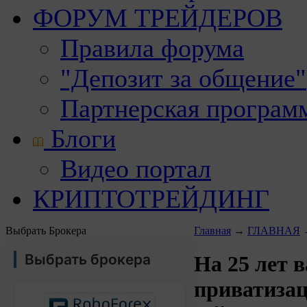
ФОРУМ ТРЕЙДЕРОВ
Правила форума
"Депозит за общение"
Партнерская програм
Блоги
Видео портал
КРИПТОТРЕЙДИНГ
Выбрать Брокера
Главная
→
ГЛАВНАЯ
Выбрать брокера
На 25 лет 
приватизац