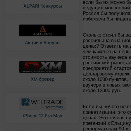
если бы их можно б
ALPARI Конкурсы
ведущих монополий 
Россия бы получила
избежала бы нищеты
Сколько стоил бы ва
россиянина в нацио
Акции и Бонусы
ценах? Ответить на 
чем кажется на перв
стоимость ваучера в
российский рынок а
предприятий стартов
долларовому индексу
XM брокер
около 1000 пунктов,
ваучера в новых эко
около 12000 руб.
Если вы ничего не п
приватизации, это 
iPhone 12 Pro Max
ценах. Это точная 
претензий к Ельцину
реформаторам 90-х.