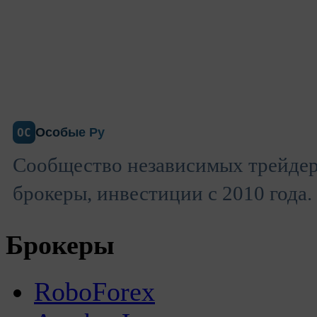
Особые Ру
ОС
Сообщество независимых трейдер
брокеры, инвестиции с 2010 года.
Брокеры
RoboForex