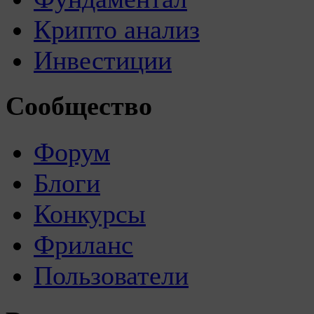
Крипто анализ
Инвестиции
Сообщество
Форум
Блоги
Конкурсы
Фриланс
Пользователи