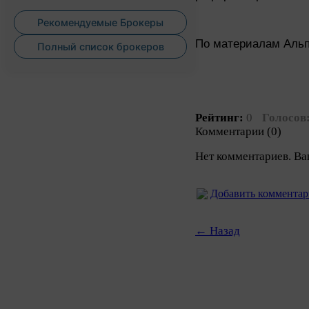
Рекомендуемые Брокеры
По материалам Аль
Полный список брокеров
Рейтинг:
0
Голосов
Комментарии (0)
Нет комментариев. Ва
Добавить коммента
← Назад