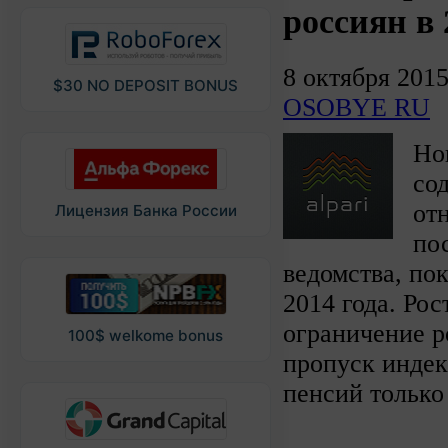
россиян в 
8 октября 201
$30 NO DEPOSIT BONUS
OSOBYE RU
Но
со
от
Лицензия Банка России
по
ведомства, по
2014 года. Ро
ограничение р
100$ welkome bonus
пропуск индек
пенсий только