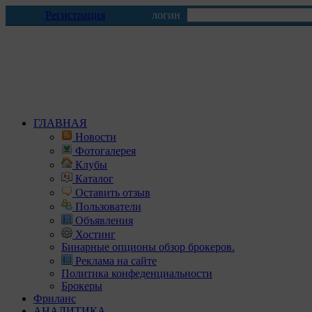
Регистрация
логин
ГЛАВНАЯ
Новости
Фотогалерея
Клубы
Каталог
Оставить отзыв
Пользователи
Объявления
Хостинг
Бинарные опционы обзор брокеров.
Реклама на сайте
Политика конфеденциальности
Брокеры
Фриланс
АНАЛИТИКА