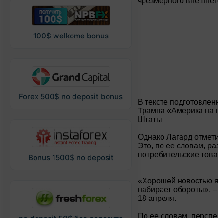
чрезмерного внешнег
100$ welkome bonus
Forex 500$ no deposit bonus
В тексте подготовле
Трампа «Америка на 
Штаты.
Однако Лагард отмети
Это, по ее словам, ра
потребительские това
Bonus 1500$ no deposit
«Хорошей новостью яв
набирает обороты», –
18 апреля.
По ее словам, перспе