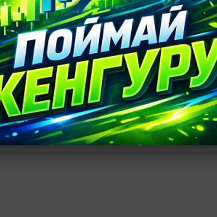
 будет первым!
рий
RSS-лента комментариев