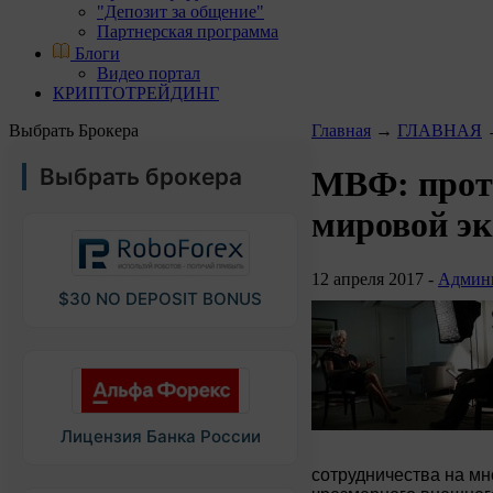
"Депозит за общение"
Партнерская программа
Блоги
Видео портал
КРИПТОТРЕЙДИНГ
Выбрать Брокера
Главная
→
ГЛАВНАЯ
Выбрать брокера
МВФ: проте
мировой э
12 апреля 2017 -
Админ
$30 NO DEPOSIT BONUS
Лицензия Банка России
сотрудничества на мн