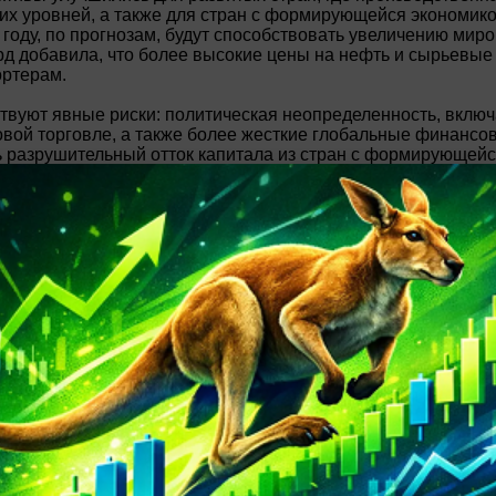
ких уровней, а также для стран с формирующейся экономик
м году, по прогнозам, будут способствовать увеличению мир
ард добавила, что более высокие цены на нефть и сырьевы
ортерам.
твуют явные риски: политическая неопределенность, включ
вой торговле, а также более жесткие глобальные финансо
ь разрушительный отток капитала из стран с формирующей
ла Лагард.
ризыв к правительствам использовать фискальную и монет
са и структурных реформ, чтобы сделать экономику более 
TRADE
904 просмотра