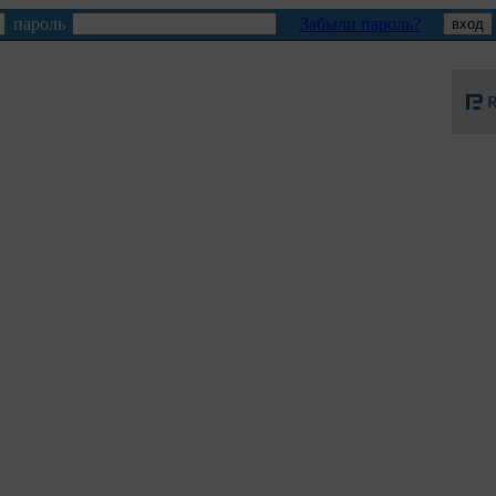
пароль
Забыли пароль?