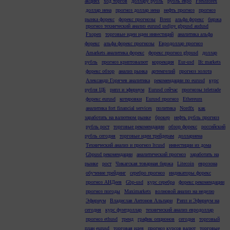
акциях
ход торгов
доллару рубль
рубль евро
Freshforex
доллар иена
прогноз доллар иена
нефть прогноз
прогноз
рынка форекс
форекс прогнозы
Brent
альфа форекс
биржа
прогноз технический анализ eurusd usdjpy gbpusd audusd
Fxopen
торговые идеи идеи инвестиций
аналитика альфа
форекс
альфа форекс прогнозы
Евродоллар прогноз
Amarkets аналитика форекс
форекс прогноз gbpusd
доллар
рубль
прогноз криптовалют
коррекция
Eur-usd
Ifc markets
форекс обзор
анализ рынка
артемгелий
прогноз золота
Александр Горячев аналитика
рекомендации по eurusd
курс
рубля ЦБ
рипл и эфириум
Eurusd сейчас
прогнозы teletrade
форекс eurusd
котировки
Eurusd прогноз
Ethereum
аналитика fort financial services
политика
Nordfx
как
заработать на валютном рынке
брокер
нефть рубль прогноз
рубль рост
торговые рекомендации
обзор форекс
российский
рубль сегодня
торговые идеи трейдерам
доллариена
Технический анализ и прогноз ltcusd
инвестиции из дома
Gbpusd рекомендации
аналитический прогноз
заработать на
рынке
рост
Чикагская товарная биржа
Litecoin
еврозона
обучение трейдинг
серебро прогноз
индикаторы форекс
прогноз АНДеев
Gbp-usd
курс серебра
форекс рекомендации
прогноз погоды
Maximarkets
волновой анализ на неделю
Эфириум
Владислав Антонов Альпари
Рипл и Эфириум на
сегодня
курс фунтдоллар
технический анализ евродоллар
прогноз ethusd
тренд
график опционов
сегодня
торговый
план eurusd
торговая идея
прогноз курсов валют
торговые