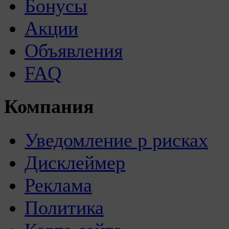
Бонусы
Акции
Объявления
FAQ
Компания
Уведомление р рисках
Дисклеймер
Реклама
Политика