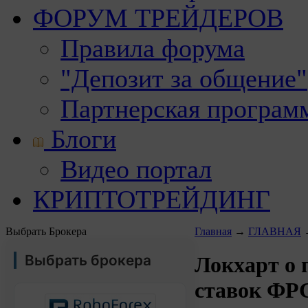
ФОРУМ ТРЕЙДЕРОВ
Правила форума
"Депозит за общение"
Партнерская програм
Блоги
Видео портал
КРИПТОТРЕЙДИНГ
Выбрать Брокера
Главная
→
ГЛАВНАЯ
Выбрать брокера
Локхарт о
ставок ФР