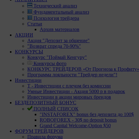
Технический анализ
Фундаментальный анализ
Психология трейдера
Статьи
Архив материалов
АКЦИИ
Акция "Депозит за общение"
"Возврат спреда 70-90%"
КОНКУРСЫ
Конкурс "Поймай Кенгуру"
Конкурсы фото
КОНКУРС ТРЕЙДЕРОВ «От Прогноза к Профиту
Программа лояльности "Трейдер недели"!
Инвестиции
Т - Инвестиции с плечом без комиссии
Умные Инвестиции - Акция 5000 р в подарок
Инвестиции в акции мировых брендов
БЕЗДЕПОЗИТНЫЙ БОНУС
ПОЛНЫЙ СПИСОК
"INSTAFOREX" bonus без депозита до 100$
ROBOFOREX - 30$ no deposit bonus
Grand Capital Welcome-Option $50
ФОРУМ ТРЕЙДЕРОВ
Правила форума