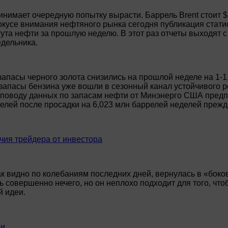
нимает очередную попытку вырасти. Баррель Brent стоит $5
окусе внимания нефтяного рынка сегодня публикация статис
ута нефти за прошлую неделю. В этот раз отчеты выходят с
едельника.
 запасы черного золота снизились на прошлой неделе на 1-1
 запасы бензина уже вошли в сезонный канал устойчивого 
поводу данных по запасам нефти от Минэнерго США предпо
релей после просадки на 6,023 млн баррелей неделей прежд
ичия трейдера от инвестора
ак видно по колебаниям последних дней, вернулась в «бокови
ь совершенно нечего, но он неплохо подходит для того, чт
й идеи.
ри