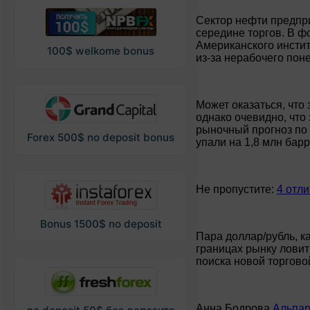
Сектор нефти предпри
середине торгов. В ф
Американского инстит
100$ welkome bonus
из-за нерабочего пон
Может оказаться, что
однако очевидно, что
рыночный прогноз по 
Forex 500$ no deposit bonus
упали на 1,8 млн бар
Не пропустите:
4 отл
Bonus 1500$ no deposit
Пара доллар/рубль, к
границах рынку ловит
поиска новой торгово
Анна Бодрова
Альпа