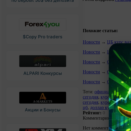
no deposit 50$ без депозита
Похожие статьи:
$Copy Pro traders
Новости
→
ЦБ курс вал
Новости
→
Цб курс вал
Новости
→
Официальные
Новости
→
Официальные
ALPARI Конкурсы
Новости
→
Официальный
Теги:
официальный курс
сегодня
,
курс цб на зав
сегодня
,
курс доллара н
цб
,
доллар курс цб
Акции и Бонусы
Рейтинг:
0
Голосов:
0
Комментарии (0)
Нет комментариев. Ваш