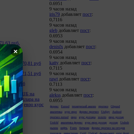
0.6951
9 часов назад
iris79
добавляет
пост
:
0,7116
9 часов назад
gleb
добавляет
пост
:
0.6953
9 часов назад
71,63 руб.
denisfx
добавляет
пост
:
✕
0.6954
70,85 руб.
9 часов назад
katty
добавляет
пост
:
курс евро 70,81 руб
0.7115
9 часов назад
курс евро 71,51 руб
rawt
добавляет
пост
:
ра 70,94 руб
0.7113
9 часов назад
алют
,
курс ЦБ на
alekss
добавляет
пост
:
вро
,
курс доллара на
0.6955
ра сегодня
,
евро курс
форекс
Eurusd
технический анализ
прогноз
Gbpusd
аналитика
курс евро
форекс прогноз
Usdjpy
Audusd
прогноз eurusd
евро
курс доллара
золото
евро доллар
Usdchf
аналитика форекс
курс евро доллар
доллар
Usdrub
рынок
нефть
Forex
биткоин
форекс прогноз на сегодня
торговля
инвестиции
Gold
Usdcad
форексмарт
курс фунт