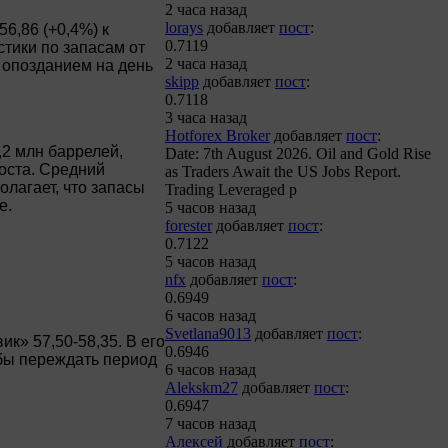
2 часа назад
lorays
добавляет
пост
:
6,86 (+0,4%) к
0.7119
тики по запасам от
2 часа назад
 опозданием на день
skipp
добавляет
пост
:
0.7118
3 часа назад
Hotforex Broker
добавляет
пост
:
,2 млн баррелей,
Date: 7th August 2026. Oil and Gold Rise
роста. Средний
as Traders Await the US Jobs Report.
лагает, что запасы
Trading Leveraged p
е.
5 часов назад
forester
добавляет
пост
:
0.7122
5 часов назад
nfx
добавляет
пост
:
0.6949
6 часов назад
Svetlana9013
добавляет
пост
:
к» 57,50-58,35. В его
0.6946
обы переждать период
6 часов назад
Alekskm27
добавляет
пост
:
0.6947
7 часов назад
Алексей
добавляет
пост
: