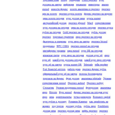
доллара на завтра
инфляция
теханализ
инвесторы
анализ
eurusd
новости форекс
золото аналитика и прогноз
прогноз
цен на золото
прогноз курса золота
форекс прогноз на неделю
цена золота сегодня
курс доллар иена
курсы валют
австралийский доллар
прогноз gbpusd
Macd
сопротивление
курс доллара на сегодня
цена на золото сегодня
прогноз курса
рубля на сегодня
Gold прогноз на сегодня
рубль доллар
прогноз
торговые стратегии
евро прогноз на сегодня
фьючерсы и опционы
курс евро на завтра
прогноз btcusd
поддержка
ФРС США
прогноз eurusd на сегодня
инстафорекс украина
пара eurusd
курс ЦБ на сегодня
японские свечи
курс евро на сегодня
доллар курс цб
евро
курс цб
какой курс доллара сегодня
какой курс евро сегодня
курс цб на завтра
курсы валют ЦБ
Teletrade
тейк-профит
Fort financial services
работа дома
прогноз форекс рубль
официальный курс цб на завтра
полосы боллинджера
торговля на форекс
фунт доллар
аналитика teletrade
Уровни
сопротивления eurusd
Прогноз audusd
Прогноз usdjpy
Стохастик
Уровни поддержка eurusd
фунтдоллар
аналитика
евро
Bitcoin
Курс eurusd
форекс прогноз на сегодня курс
евро
иена
криптовалюты
точка разворота
Romanov capital
курс рубля к доллару
Романов Капитал
как заработать на
акциях
ход торгов
доллару рубль
рубль евро
Freshforex
доллар иена
прогноз доллар иена
нефть прогноз
прогноз