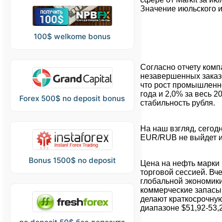
Значение июльского 
100$ welkome bonus
Согласно отчету комп
незавершенных заказо
что рост промышленно
года и 2,0% за весь 
Forex 500$ no deposit bonus
стабильность рубля.
На наш взгляд, сегод
EUR/RUB не выйдет из
Bonus 1500$ no deposit
Цена на нефть марки
торговой сессией. Вч
глобальной экономики
коммерческие запасы 
делают краткосрочную
диапазоне $51,92-53,2