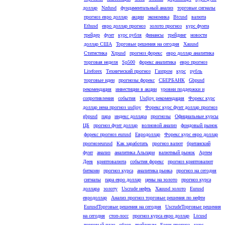
доллар
Nzdusd
фундаментальный анализ
торговые сигналы
прогноз евро доллар
акции
экономика
Btcusd
валюта
Ethusd
евро доллар прогноз
золото прогноз
курс фунта
трейдер
фунт
курс рубля
финансы
трейдинг
новости
доллар США
Торговые решения на сегодня
Xauusd
Статистика
Xrpusd
прогноз форекс
евро доллар аналитика
торговая неделя
Sp500
форекс аналитика
евро прогноз
Liteforex
Технический прогноз
Газпром
курс
рубль
торговые идеи
прогнозы форекс
СБЕРБАНК
Gbpusd
рекомендация
инвестиции в акции
уровни поддержки и
сопротивления
события
Usdjpy рекомендация
Форекс курс
доллар иена прогноз usdjpy
Форекс курс фунт доллар прогноз
gbpusd
пара
индекс доллара
прогнозы
Официальные курсы
ЦБ
прогноз фунт доллар
волновой анализ
фондовый рынок
форекс прогноз eurusd
Евродоллар
Форекс курс евро доллар
прогнозeurusd
Как заработать
прогноз валют
британский
фунт
анализ
аналитика Альпари
валютный рынок
Артем
Деев
криптовалюта
события форекс
прогноз криптовалют
биткоин
прогноз курса
аналитика рынка
прогноз на сегодня
сигналы
пара евро доллар
цены на золото
прогноз курса
доллара
золоту
Uscrude нефть
Xauusd золото
Eurusd
евродоллар
Анализ прогноз торговые решения по нефти
EurusdТорговые решения на сегодня
UscrudeТорговые решения
на сегодня
стоп-лосс
прогноз курса евро доллар
Ltcusd
торговый план
обзор
трейдерам
Forex прогноз
курс