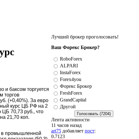
Лучший брокер проголосовать!
Ваш Форекс Брокер?
курс
RoboForex
ALPARI
InstaForex
Forex4you
Форекс Брокер
ро и баксом торгуется
FreshForex
м торгов
GrandCapital
б. (+0,40%). За евро
ьный курс ЦБ РФ на 2
Другой
 ЦБ 70,73 руб., что
на 21,70 коп.
Лента активности
11 часов назад
art75
добавляет
пост
:
I в промышленной
0.7123
го показателя (50,3).