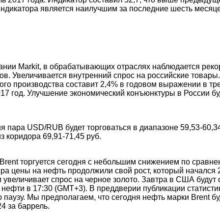
индикатора является наилучшим за последние шесть месяце
ании Markit, в обрабатывающих отраслях наблюдается рек
в. Увеличивается внутренний спрос на российские товары. 
го производства составит 2,4% в годовом выражении в тр
2017 год. Улучшение экономический конъюнктуры в России б
ня пара USD/RUB будет торговаться в диапазоне 59,53-60,34
 коридора 69,91-71,45 руб.
 Brent торгуется сегодня с небольшим снижением по сравн
ера цены на нефть продолжили свой рост, который начался
 увеличивает спрос на черное золото. Завтра в США будут
нефти в 17:30 (GMT+3). В преддверии публикации статисти
 паузу. Мы предполагаем, что сегодня нефть марки Brent бу
4 за баррель.