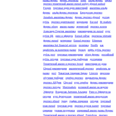
рынка форекс
форекс прогнозы
Brent
альфа форекс
биржа
прогноз технический анализ eurusd usdjpy gbpusd audusd
Fxopen
торговые идеи идеи инвестиций
аналитика альфа
форекс
альфа форекс прогнозы
Евродоллар прогноз
Amarkets аналитика форекс
форекс прогноз gbpusd
доллар
рубль
прогноз криптовалют
коррекция
Eur-usd
Ifc markets
форекс обзор
анализ рынка
артемгелий
прогноз золота
Александр Горячев аналитика
рекомендации по eurusd
курс
рубля ЦБ
рипл и эфириум
Eurusd сейчас
прогнозы teletrade
форекс eurusd
котировки
Eurusd прогноз
Ethereum
аналитика fort financial services
политика
Nordfx
как
заработать на валютном рынке
брокер
нефть рубль прогноз
рубль рост
торговые рекомендации
обзор форекс
российский
рубль сегодня
торговые идеи трейдерам
доллариена
Технический анализ и прогноз ltcusd
инвестиции из дома
Gbpusd рекомендации
аналитический прогноз
заработать на
рынке
рост
Чикагская товарная биржа
Litecoin
еврозона
обучение трейдинг
серебро прогноз
индикаторы форекс
прогноз АНДеев
Gbp-usd
курс серебра
форекс рекомендации
прогноз погоды
Maximarkets
волновой анализ на неделю
Эфириум
Владислав Антонов Альпари
Рипл и Эфириум на
сегодня
курс фунтдоллар
технический анализ евродоллар
прогноз ethusd
тренд
график опционов
сегодня
торговый
план eurusd
торговая идея
прогноз курсов валют
торговые
сценарии
уровни поддержки
опционный анализ рынка Форекс
Технический анализ и прогноз ethusd
Forex4you
прогноз