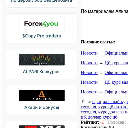
no deposit 50$ без депозита
По материалам Альп
$Copy Pro traders
Похожие статьи:
Новости
→
Официальные
Новости
→
Цб курс вал
ALPARI Конкурсы
Новости
→
Официальный
Новости
→
ЦБ курс вал
Новости
→
Официальные
Теги:
официальный курс
сегодня
,
курс цб на зав
Акции и Бонусы
сегодня
,
курс доллара н
цб
,
доллар курс цб
Рейтинг:
-1
Голосов:
Комментарии (0)