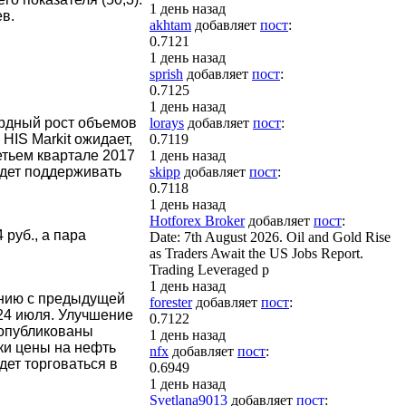
1 день назад
в.
akhtam
добавляет
пост
:
0.7121
1 день назад
sprish
добавляет
пост
:
0.7125
1 день назад
ордный рост объемов
lorays
добавляет
пост
:
HIS Markit ожидает,
0.7119
етьем квартале 2017
1 день назад
удет поддерживать
skipp
добавляет
пост
:
0.7118
1 день назад
Hotforex Broker
добавляет
пост
:
 руб., а пара
Date: 7th August 2026. Oil and Gold Rise
as Traders Await the US Jobs Report.
Trading Leveraged p
1 день назад
ению с предыдущей
forester
добавляет
пост
:
 24 июля. Улучшение
0.7122
 опубликованы
1 день назад
ки цены на нефть
nfx
добавляет
пост
:
дет торговаться в
0.6949
1 день назад
Svetlana9013
добавляет
пост
: