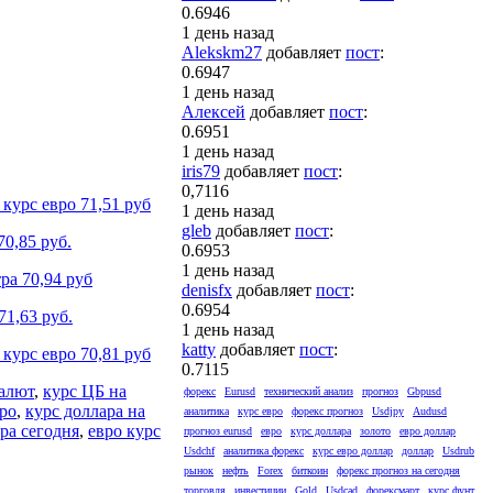
0.6946
1 день назад
Alekskm27
добавляет
пост
:
0.6947
1 день назад
Алексей
добавляет
пост
:
0.6951
1 день назад
iris79
добавляет
пост
:
0,7116
курс евро 71,51 руб
1 день назад
gleb
добавляет
пост
:
70,85 руб.
0.6953
1 день назад
ра 70,94 руб
denisfx
добавляет
пост
:
0.6954
71,63 руб.
1 день назад
katty
добавляет
пост
:
курс евро 70,81 руб
0.7115
алют
,
курс ЦБ на
форекс
Eurusd
технический анализ
прогноз
Gbpusd
вро
,
курс доллара на
аналитика
курс евро
форекс прогноз
Usdjpy
Audusd
ра сегодня
,
евро курс
прогноз eurusd
евро
курс доллара
золото
евро доллар
Usdchf
аналитика форекс
курс евро доллар
доллар
Usdrub
рынок
нефть
Forex
биткоин
форекс прогноз на сегодня
торговля
инвестиции
Gold
Usdcad
форексмарт
курс фунт