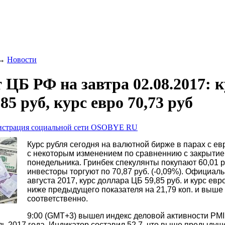
→
Новости
 ЦБ РФ на завтра 02.08.2017: 
85 руб, курс евро 70,73 руб
страция социальной сети OSOBYE RU
Курс рубля сегодня на валютной бирже в парах с ев
с некоторым изменением по сравненнию с закрытие
понедельника. Гринбек спекулянты покупают 60,01 ру
инвесторы торгуют по 70,87 руб. (-0,09%). Официал
августа 2017, курс доллара ЦБ 59,85 руб. и курс евро
ниже предыдущего показателя на 21,79 коп. и выше 
соответственно.
9:00 (GMT+3) вышел индекс деловой активности PM
ль 2017 года. Индикатор составил 52,7, что выше предыдуще