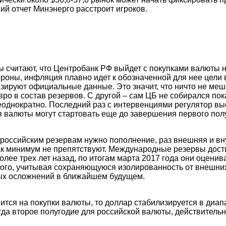
ий отчет Минэнерго расстроит игроков.
 считают, что Центробанк РФ выйдет с покупками валюты 
тороны, инфляция плавно идет к обозначенной для нее цели 
изируют официальные данные. Это значит, что ничто не меш
вро в состав резервов. С другой – сам ЦБ не собирался пок
еоднократно. Последний раз с интервенциями регулятор выс
я валюты могут стартовать еще до завершения первого пол
 российским резервам нужно пополнение, раз внешняя и в
ак минимум не препятствуют. Международные резервы дости
олее трех лет назад, по итогам марта 2017 года они оценив
ного, учитывая сохраняющуюся изолированность от внешних
ых осложнений в ближайшем будущем.
ится на покупки валюты, то доллар стабилизируется в диапа
огда второе полугодие для российской валюты, действительн