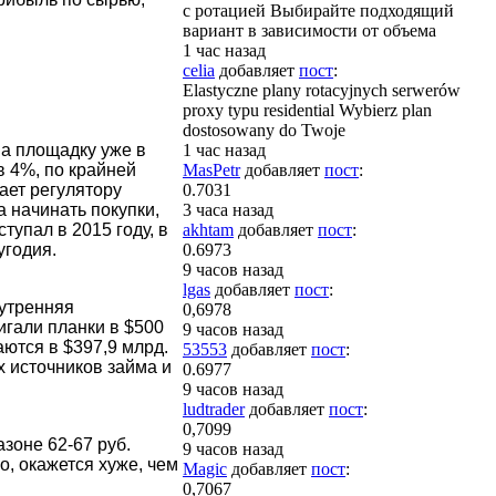
с ротацией Выбирайте подходящий
вариант в зависимости от объема
1 час назад
celia
добавляет
пост
:
Elastyczne plany rotacyjnych serwerów
proxy typu residential Wybierz plan
dostosowany do Twoje
на площадку уже в
1 час назад
в 4%, по крайней
MasPetr
добавляет
пост
:
ает регулятору
0.7031
а начинать покупки,
3 часа назад
тупал в 2015 году, в
akhtam
добавляет
пост
:
угодия.
0.6973
9 часов назад
lgas
добавляет
пост
:
нутренняя
0,6978
гали планки в $500
9 часов назад
аются в $397,9 млрд.
53553
добавляет
пост
:
 источников займа и
0.6977
9 часов назад
ludtrader
добавляет
пост
:
0,7099
зоне 62-67 руб.
9 часов назад
о, окажется хуже, чем
Magic
добавляет
пост
:
0,7067