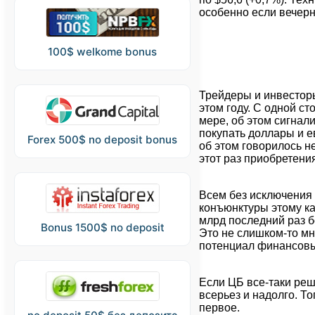
особенно если вечерн
100$ welkome bonus
Трейдеры и инвесторы
этом году. С одной с
мере, об этом сигнал
покупать доллары и е
Forex 500$ no deposit bonus
об этом говорилось н
этот раз приобретени
Всем без исключения
конъюнктуры этому к
млрд последний раз б
Bonus 1500$ no deposit
Это не слишком-то м
потенциал финансов
Если ЦБ все-таки реш
всерьез и надолго. Т
первое.