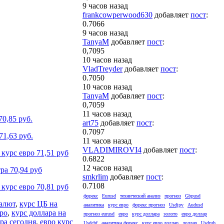
9 часов назад
frankcowperwood630
добавляет
пост
:
0.7066
9 часов назад
TanyaM
добавляет
пост
:
0,7095
10 часов назад
VladTreyder
добавляет
пост
:
0.7050
10 часов назад
TanyaM
добавляет
пост
:
0,7059
11 часов назад
70,85 руб.
art75
добавляет
пост
:
0.7097
71,63 руб.
11 часов назад
VLADIMIROVI4
добавляет
пост
:
курс евро 71,51 руб
0.6822
12 часов назад
ра 70,94 руб
smkrlim
добавляет
пост
:
0.7108
курс евро 70,81 руб
форекс
Eurusd
технический анализ
прогноз
Gbpusd
алют
,
курс ЦБ на
аналитика
курс евро
форекс прогноз
Usdjpy
Audusd
вро
,
курс доллара на
прогноз eurusd
евро
курс доллара
золото
евро доллар
ра сегодня
,
евро курс
Usdchf
аналитика форекс
курс евро доллар
доллар
Usdrub