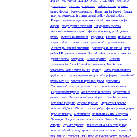
акциях
ход торгов
доллару рубль
рубль евро
Freshforex
доллар иена
прогноз доллар иена
нефть прогноз
прогноз
рынка форекс
форекс прогнозы
Brent
альфа форекс
биржа
прогноз технический анализ eurusd usdjpy gbpusd audusd
Fxopen
торговые идеи идеи инвестиций
аналитика альфа
форекс
альфа форекс прогнозы
Евродоллар прогноз
Amarkets аналитика форекс
форекс прогноз gbpusd
доллар
рубль
прогноз криптовалют
коррекция
Eur-usd
Ifc markets
форекс обзор
анализ рынка
артемгелий
прогноз золота
Александр Горячев аналитика
рекомендации по eurusd
курс
рубля ЦБ
рипл и эфириум
Eurusd сейчас
прогнозы teletrade
форекс eurusd
котировки
Eurusd прогноз
Ethereum
аналитика fort financial services
политика
Nordfx
как
заработать на валютном рынке
брокер
нефть рубль прогноз
рубль рост
торговые рекомендации
обзор форекс
российский
рубль сегодня
торговые идеи трейдерам
доллариена
Технический анализ и прогноз ltcusd
инвестиции из дома
Gbpusd рекомендации
аналитический прогноз
заработать на
рынке
рост
Чикагская товарная биржа
Litecoin
еврозона
обучение трейдинг
серебро прогноз
индикаторы форекс
прогноз АНДеев
Gbp-usd
курс серебра
форекс рекомендации
прогноз погоды
Maximarkets
волновой анализ на неделю
Эфириум
Владислав Антонов Альпари
Рипл и Эфириум на
сегодня
курс фунтдоллар
технический анализ евродоллар
прогноз ethusd
тренд
график опционов
сегодня
торговый
план eurusd
торговая идея
прогноз курсов валют
торговые