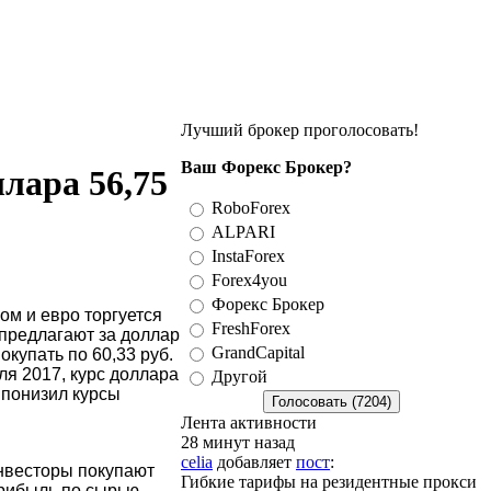
Лучший брокер проголосовать!
Ваш Форекс Брокер?
ллара 56,75
RoboForex
ALPARI
InstaForex
Forex4you
Форекс Брокер
ом и евро торгуется
FreshForex
предлагают за доллар
GrandCapital
окупать по 60,33 руб.
ля 2017, курс доллара
Другой
и понизил курсы
Лента активности
28 минут назад
celia
добавляет
пост
:
инвесторы покупают
Гибкие тарифы на резидентные прокси
прибыль по сырью,