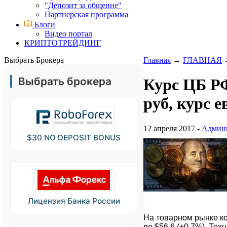
"Депозит за общение"
Партнерская программа
Блоги
Видео портал
КРИПТОТРЕЙДИНГ
Выбрать Брокера
Главная
→
ГЛАВНАЯ
Выбрать брокера
Курс ЦБ РФ
руб, курс е
12 апреля 2017 -
Админ
$30 NO DEPOSIT BONUS
Лицензия Банка России
На товарном рынке ко
по $56,6 (+0,7%). Те