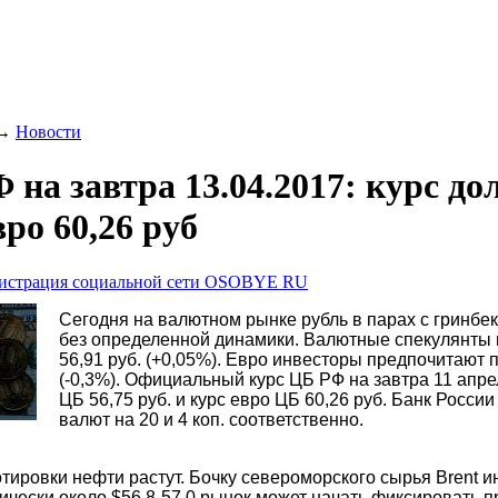
→
Новости
 на завтра 13.04.2017: курс до
вро 60,26 руб
истрация социальной сети OSOBYE RU
Сегодня на валютном рынке рубль в парах с гринбек
без определенной динамики. Валютные спекулянты 
56,91 руб. (+0,05%). Евро инвесторы предпочитают п
(-0,3%). Официальный курс ЦБ РФ на завтра 11 апре
ЦБ 56,75 руб. и курс евро ЦБ 60,26 руб. Банк Росси
валют на 20 и 4 коп. соответственно.
тировки нефти растут. Бочку североморского сырья Brent 
хнически около $56,8-57,0 рынок может начать фиксировать 