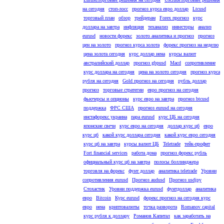
на сегодня
стоп-лосс
прогноз курса евро доллар
Ltcusd
торговый план
обзор
трейдерам
Forex прогноз
курс
доллара на завтра
инфляция
теханализ
инвесторы
анализ
eurusd
новости форекс
золото аналитика и прогноз
прогноз
цен на золото
прогноз курса золота
форекс прогноз на неделю
цена золота сегодня
курс доллар иена
курсы валют
австралийский доллар
прогноз gbpusd
Macd
сопротивление
курс доллара на сегодня
цена на золото сегодня
прогноз курса
рубля на сегодня
Gold прогноз на сегодня
рубль доллар
прогноз
торговые стратегии
евро прогноз на сегодня
фьючерсы и опционы
курс евро на завтра
прогноз btcusd
поддержка
ФРС США
прогноз eurusd на сегодня
инстафорекс украина
пара eurusd
курс ЦБ на сегодня
японские свечи
курс евро на сегодня
доллар курс цб
евро
курс цб
какой курс доллара сегодня
какой курс евро сегодня
курс цб на завтра
курсы валют ЦБ
Teletrade
тейк-профит
Fort financial services
работа дома
прогноз форекс рубль
официальный курс цб на завтра
полосы боллинджера
торговля на форекс
фунт доллар
аналитика teletrade
Уровни
сопротивления eurusd
Прогноз audusd
Прогноз usdjpy
Стохастик
Уровни поддержка eurusd
фунтдоллар
аналитика
евро
Bitcoin
Курс eurusd
форекс прогноз на сегодня курс
евро
иена
криптовалюты
точка разворота
Romanov capital
курс рубля к доллару
Романов Капитал
как заработать на