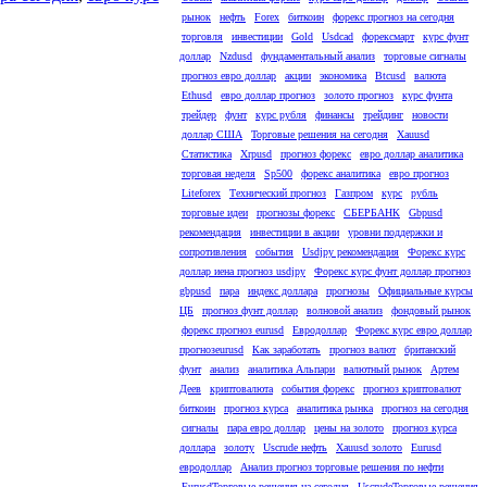
рынок
нефть
Forex
биткоин
форекс прогноз на сегодня
торговля
инвестиции
Gold
Usdcad
форексмарт
курс фунт
доллар
Nzdusd
фундаментальный анализ
торговые сигналы
прогноз евро доллар
акции
экономика
Btcusd
валюта
Ethusd
евро доллар прогноз
золото прогноз
курс фунта
трейдер
фунт
курс рубля
финансы
трейдинг
новости
доллар США
Торговые решения на сегодня
Xauusd
Статистика
Xrpusd
прогноз форекс
евро доллар аналитика
торговая неделя
Sp500
форекс аналитика
евро прогноз
Liteforex
Технический прогноз
Газпром
курс
рубль
торговые идеи
прогнозы форекс
СБЕРБАНК
Gbpusd
рекомендация
инвестиции в акции
уровни поддержки и
сопротивления
события
Usdjpy рекомендация
Форекс курс
доллар иена прогноз usdjpy
Форекс курс фунт доллар прогноз
gbpusd
пара
индекс доллара
прогнозы
Официальные курсы
ЦБ
прогноз фунт доллар
волновой анализ
фондовый рынок
форекс прогноз eurusd
Евродоллар
Форекс курс евро доллар
прогнозeurusd
Как заработать
прогноз валют
британский
фунт
анализ
аналитика Альпари
валютный рынок
Артем
Деев
криптовалюта
события форекс
прогноз криптовалют
биткоин
прогноз курса
аналитика рынка
прогноз на сегодня
сигналы
пара евро доллар
цены на золото
прогноз курса
доллара
золоту
Uscrude нефть
Xauusd золото
Eurusd
евродоллар
Анализ прогноз торговые решения по нефти
EurusdТорговые решения на сегодня
UscrudeТорговые решения