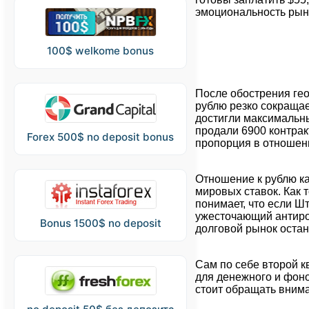
эмоциональность рынк
100$ welkome bonus
После обострения ге
рублю резко сокращае
достигли максимальн
продали 6900 контрак
Forex 500$ no deposit bonus
пропорция в отношени
Отношение к рублю ка
мировых ставок. Как 
понимает, что если Ш
ужесточающий антирос
Bonus 1500$ no deposit
долговой рынок остан
Сам по себе второй к
для денежного и фоно
стоит обращать вним