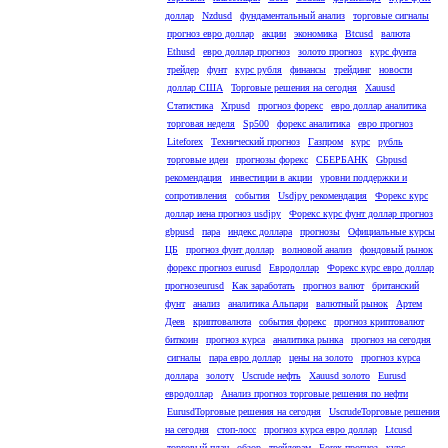
доллар
Nzdusd
фундаментальный анализ
торговые сигналы
прогноз евро доллар
акции
экономика
Btcusd
валюта
Ethusd
евро доллар прогноз
золото прогноз
курс фунта
трейдер
фунт
курс рубля
финансы
трейдинг
новости
доллар США
Торговые решения на сегодня
Xauusd
Статистика
Xrpusd
прогноз форекс
евро доллар аналитика
торговая неделя
Sp500
форекс аналитика
евро прогноз
Liteforex
Технический прогноз
Газпром
курс
рубль
торговые идеи
прогнозы форекс
СБЕРБАНК
Gbpusd
рекомендация
инвестиции в акции
уровни поддержки и
сопротивления
события
Usdjpy рекомендация
Форекс курс
доллар иена прогноз usdjpy
Форекс курс фунт доллар прогноз
gbpusd
пара
индекс доллара
прогнозы
Официальные курсы
ЦБ
прогноз фунт доллар
волновой анализ
фондовый рынок
форекс прогноз eurusd
Евродоллар
Форекс курс евро доллар
прогнозeurusd
Как заработать
прогноз валют
британский
фунт
анализ
аналитика Альпари
валютный рынок
Артем
Деев
криптовалюта
события форекс
прогноз криптовалют
биткоин
прогноз курса
аналитика рынка
прогноз на сегодня
сигналы
пара евро доллар
цены на золото
прогноз курса
доллара
золоту
Uscrude нефть
Xauusd золото
Eurusd
евродоллар
Анализ прогноз торговые решения по нефти
EurusdТорговые решения на сегодня
UscrudeТорговые решения
на сегодня
стоп-лосс
прогноз курса евро доллар
Ltcusd
торговый план
обзор
трейдерам
Forex прогноз
курс