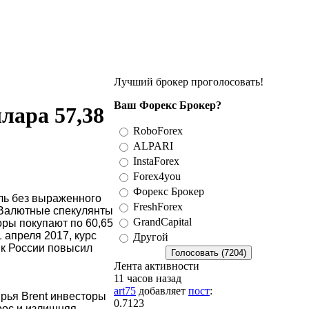
Лучший брокер проголосовать!
Ваш Форекс Брокер?
ллара 57,38
RoboForex
ALPARI
InstaForex
Forex4you
Форекс Брокер
ль без выраженного
FreshForex
 Валютные спекулянты
GrandCapital
оры покупают по 60,65
 апреля 2017, курс
Другой
анк России повысил
Лента активности
11 часов назад
art75
добавляет
пост
:
ырья Brent инвесторы
0.7123
рос и излишняя