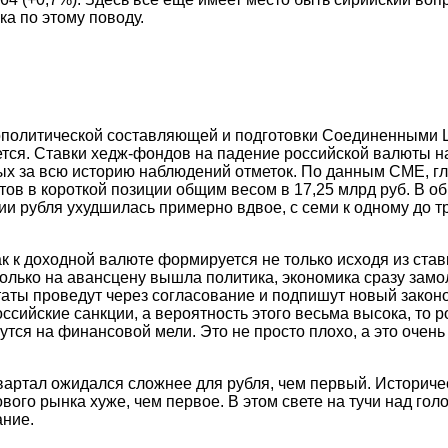
а по этому поводу.
ополитической составляющей и подготовки Соединенными 
тся. Ставки хедж-фондов на падение российской валюты н
ых за всю историю наблюдений отметок. По данным CME, г
тов в короткой позиции общим весом в 17,25 млрд руб. В о
и рубля ухудшилась примерно вдвое, с семи к одному до тр
к к доходной валюте формируется не только исходя из ста
только на авансцену вышла политика, экономика сразу замо
таты проведут через согласование и подпишут новый законо
сийские санкции, а вероятность этого весьма высока, то р
утся на финансовой мели. Это не просто плохо, а это очень
вартал ожидался сложнее для рубля, чем первый. Историче
вого рынка хуже, чем первое. В этом свете на тучи над гол
ание.