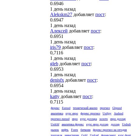
0.6946
1 день назад
Alekskm27
добавляет
пост
:
0.6947
1 день назад
Алексей
добавляет
пост
:
0.6951
1 день назад
iris79
добавляет
пост
:
0,7116
1 день назад
gleb
добавляет
пост
:
0.6953
1 день назад
denisfx
добавляет
пост
:
0.6954
1 день назад
katty
добавляет
пост
:
0.7115
форекс
Eurusd
технический анализ
прогноз
Gbpusd
аналитика
курс евро
форекс прогноз
Usdjpy
Audusd
прогноз eurusd
евро
курс доллара
золото
евро доллар
Usdchf
аналитика форекс
курс евро доллар
доллар
Usdrub
рынок
нефть
Forex
биткоин
форекс прогноз на сегодня
торговля
инвестиции
Gold
Usdcad
форексмарт
курс фунт