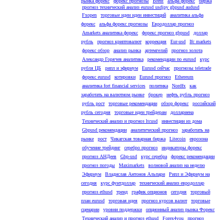
рынка форекс
форекс прогнозы
Brent
альфа форекс
биржа
прогноз технический анализ eurusd usdjpy gbpusd audusd
Fxopen
торговые идеи идеи инвестиций
аналитика альфа
форекс
альфа форекс прогнозы
Евродоллар прогноз
Amarkets аналитика форекс
форекс прогноз gbpusd
доллар
рубль
прогноз криптовалют
коррекция
Eur-usd
Ifc markets
форекс обзор
анализ рынка
артемгелий
прогноз золота
Александр Горячев аналитика
рекомендации по eurusd
курс
рубля ЦБ
рипл и эфириум
Eurusd сейчас
прогнозы teletrade
форекс eurusd
котировки
Eurusd прогноз
Ethereum
аналитика fort financial services
политика
Nordfx
как
заработать на валютном рынке
брокер
нефть рубль прогноз
рубль рост
торговые рекомендации
обзор форекс
российский
рубль сегодня
торговые идеи трейдерам
доллариена
Технический анализ и прогноз ltcusd
инвестиции из дома
Gbpusd рекомендации
аналитический прогноз
заработать на
рынке
рост
Чикагская товарная биржа
Litecoin
еврозона
обучение трейдинг
серебро прогноз
индикаторы форекс
прогноз АНДеев
Gbp-usd
курс серебра
форекс рекомендации
прогноз погоды
Maximarkets
волновой анализ на неделю
Эфириум
Владислав Антонов Альпари
Рипл и Эфириум на
сегодня
курс фунтдоллар
технический анализ евродоллар
прогноз ethusd
тренд
график опционов
сегодня
торговый
план eurusd
торговая идея
прогноз курсов валют
торговые
сценарии
уровни поддержки
опционный анализ рынка Форекс
Технический анализ и прогноз ethusd
Forex4you
прогноз