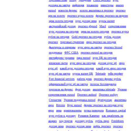
доллара на завтра
инфляция
теханализ
инвесторы
анализ
eurusd
новости форекс
золото аналитика и прогноз
прогноз
цен на золото
прогноз курса золота
форекс прогноз на неделю
цена золота сегодня
курс доллар иена
курсы валют
австралийский доллар
прогноз gbpusd
Macd
сопротивление
курс доллара на сегодня
цена на золото сегодня
прогноз курса
рубля на сегодня
Gold прогноз на сегодня
рубль доллар
прогноз
торговые стратегии
евро прогноз на сегодня
фьючерсы и опционы
курс евро на завтра
прогноз btcusd
поддержка
ФРС США
прогноз eurusd на сегодня
инстафорекс украина
пара eurusd
курс ЦБ на сегодня
японские свечи
курс евро на сегодня
доллар курс цб
евро
курс цб
какой курс доллара сегодня
какой курс евро сегодня
курс цб на завтра
курсы валют ЦБ
Teletrade
тейк-профит
Fort financial services
работа дома
прогноз форекс рубль
официальный курс цб на завтра
полосы боллинджера
торговля на форекс
фунт доллар
аналитика teletrade
Уровни
сопротивления eurusd
Прогноз audusd
Прогноз usdjpy
Стохастик
Уровни поддержка eurusd
фунтдоллар
аналитика
евро
Bitcoin
Курс eurusd
форекс прогноз на сегодня курс
евро
иена
криптовалюты
точка разворота
Romanov capital
курс рубля к доллару
Романов Капитал
как заработать на
акциях
ход торгов
доллару рубль
рубль евро
Freshforex
доллар иена
прогноз доллар иена
нефть прогноз
прогноз