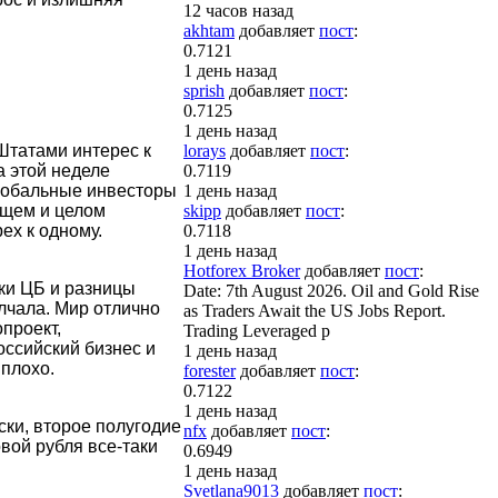
12 часов назад
akhtam
добавляет
пост
:
0.7121
1 день назад
sprish
добавляет
пост
:
0.7125
1 день назад
Штатами интерес к
lorays
добавляет
пост
:
а этой неделе
0.7119
лобальные инвесторы
1 день назад
бщем и целом
skipp
добавляет
пост
:
ех к одному.
0.7118
1 день назад
Hotforex Broker
добавляет
пост
:
вки ЦБ и разницы
Date: 7th August 2026. Oil and Gold Rise
лчала. Мир отлично
as Traders Await the US Jobs Report.
проект,
Trading Leveraged p
оссийский бизнес и
1 день назад
 плохо.
forester
добавляет
пост
:
0.7122
1 день назад
ски, второе полугодие
nfx
добавляет
пост
:
овой рубля все-таки
0.6949
1 день назад
Svetlana9013
добавляет
пост
: