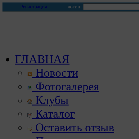
Регистрация
логин
ГЛАВНАЯ
Новости
Фотогалерея
Клубы
Каталог
Оставить отзыв