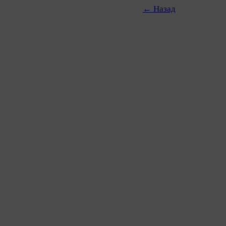
← Назад