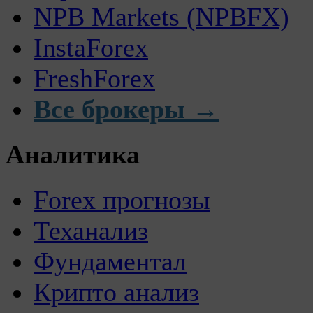
NPB Markets (NPBFX)
InstaForex
FreshForex
Все брокеры →
Аналитика
Forex прогнозы
Теханализ
Фундаментал
Крипто анализ