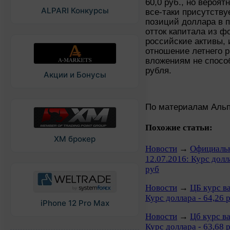
60,0 руб., но вероят
ALPARI Конкурсы
все-таки присутству
позиций доллара в 
отток капитала из 
российские активы,
отношение летнего р
вложениям не спосо
рубля.
Акции и Бонусы
По материалам Аль
Похожие статьи:
XM брокер
Новости
→
Официальн
12.07.2016: Курс долл
руб
Новости
→
ЦБ курс в
Курс доллара - 64,26 р
iPhone 12 Pro Max
Новости
→
Цб курс ва
Курс доллара - 63,68 р