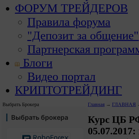
ФОРУМ ТРЕЙДЕРОВ
Правила форума
"Депозит за общение"
Партнерская програм
Блоги
Видео портал
КРИПТОТРЕЙДИНГ
Выбрать Брокера
Главная
→
ГЛАВНАЯ
Выбрать брокера
Курс ЦБ РФ
05.07.2017: