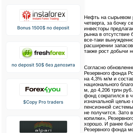
Нефть на сырьевом 
четверга, за бочку с
Bonus 1500$ no deposit
инвесторы предлагаю
рынка в отсутствие
все-таки вынужденн
расширении запасов
также рост добычи 
no deposit 50$ без депозита
Согласно обновленн
Резервного фонда Р
на 4,3% м/м и соста
национального благо
м, до 4,206 трлн ру
фонд сократился в ч
изначальной целью 
$Copy Pro traders
пенсионной системы,
не получится. Зато 
копилки», Резервног
хорошо. И ранее бы
Резервного фонда мо