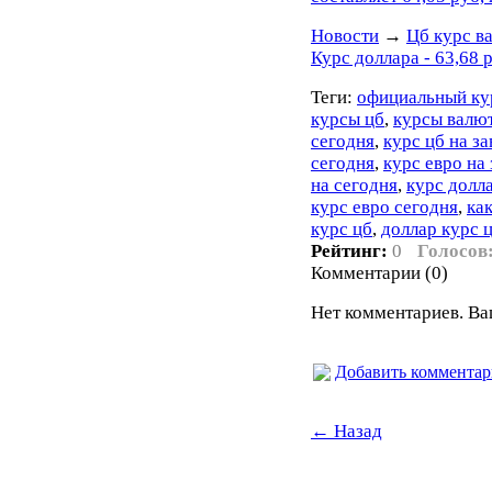
Новости
→
Цб курс ва
Курс доллара - 63,68 р
Теги:
официальный кур
курсы цб
,
курсы валю
сегодня
,
курс цб на за
сегодня
,
курс евро на 
на сегодня
,
курс долла
курс евро сегодня
,
ка
курс цб
,
доллар курс 
Рейтинг:
0
Голосов
Комментарии (0)
Нет комментариев. Ва
Добавить коммента
← Назад