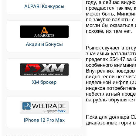
году, а сейчас видно
ALPARI Конкурсы
проедаются так же, к
может быть, Минфин
по закупке валюты с
могли бы оказаться 
похоже, их там нет.
Акции и Бонусы
Рынок скучает в отс
значимых катализат
пределах $54-47 за 
особенного внимания
Внутренних поводов 
видно, если не счит
XM брокер
недельной инфляции
индекса потребитель
небесплатный проце
на рубль обрушится 
Пока для доллара С
iPhone 12 Pro Max
диапазонные торги в 