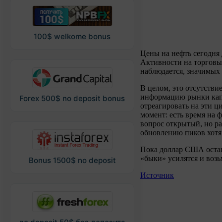
100$ welkome bonus
Цены на нефть сегодня 
Активности на торговы
наблюдается, значимых 
В целом, это отсутств
информацию рынки капи
Forex 500$ no deposit bonus
отреагировать на эти ц
момент: есть время на 
вопрос открытый, но р
обновлению пиков хотя
Пока доллар США остане
«быки» усилятся и возьм
Bonus 1500$ no deposit
Источник