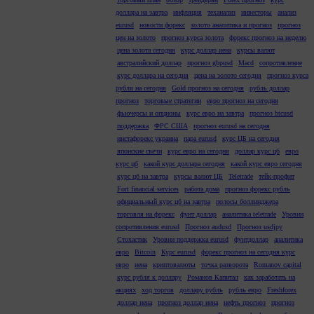
доллара на завтра
инфляция
теханализ
инвесторы
анализ
eurusd
новости форекс
золото аналитика и прогноз
прогноз
цен на золото
прогноз курса золота
форекс прогноз на неделю
цена золота сегодня
курс доллар иена
курсы валют
австралийский доллар
прогноз gbpusd
Macd
сопротивление
курс доллара на сегодня
цена на золото сегодня
прогноз курса
рубля на сегодня
Gold прогноз на сегодня
рубль доллар
прогноз
торговые стратегии
евро прогноз на сегодня
фьючерсы и опционы
курс евро на завтра
прогноз btcusd
поддержка
ФРС США
прогноз eurusd на сегодня
инстафорекс украина
пара eurusd
курс ЦБ на сегодня
японские свечи
курс евро на сегодня
доллар курс цб
евро
курс цб
какой курс доллара сегодня
какой курс евро сегодня
курс цб на завтра
курсы валют ЦБ
Teletrade
тейк-профит
Fort financial services
работа дома
прогноз форекс рубль
официальный курс цб на завтра
полосы боллинджера
торговля на форекс
фунт доллар
аналитика teletrade
Уровни
сопротивления eurusd
Прогноз audusd
Прогноз usdjpy
Стохастик
Уровни поддержка eurusd
фунтдоллар
аналитика
евро
Bitcoin
Курс eurusd
форекс прогноз на сегодня курс
евро
иена
криптовалюты
точка разворота
Romanov capital
курс рубля к доллару
Романов Капитал
как заработать на
акциях
ход торгов
доллару рубль
рубль евро
Freshforex
доллар иена
прогноз доллар иена
нефть прогноз
прогноз