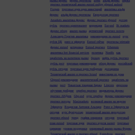
рынка форекс
форекс прогнозы
Brent
альфа форекс
биржа
прогноз технический анализ eurusd usdjpy gbpusd audusd
Fxopen
торговые идеи идеи инвестиций
аналитика альфа
форекс
альфа форекс прогнозы
Евродоллар прогноз
Amarkets аналитика форекс
форекс прогноз gbpusd
доллар
рубль
прогноз криптовалют
коррекция
Eur-usd
Ifc markets
форекс обзор
анализ рынка
артемгелий
прогноз золота
Александр Горячев аналитика
рекомендации по eurusd
курс
рубля ЦБ
рипл и эфириум
Eurusd сейчас
прогнозы teletrade
форекс eurusd
котировки
Eurusd прогноз
Ethereum
аналитика fort financial services
политика
Nordfx
как
заработать на валютном рынке
брокер
нефть рубль прогноз
рубль рост
торговые рекомендации
обзор форекс
российский
рубль сегодня
торговые идеи трейдерам
доллариена
Технический анализ и прогноз ltcusd
инвестиции из дома
Gbpusd рекомендации
аналитический прогноз
заработать на
рынке
рост
Чикагская товарная биржа
Litecoin
еврозона
обучение трейдинг
серебро прогноз
индикаторы форекс
прогноз АНДеев
Gbp-usd
курс серебра
форекс рекомендации
прогноз погоды
Maximarkets
волновой анализ на неделю
Эфириум
Владислав Антонов Альпари
Рипл и Эфириум на
сегодня
курс фунтдоллар
технический анализ евродоллар
прогноз ethusd
тренд
график опционов
сегодня
торговый
план eurusd
торговая идея
прогноз курсов валют
торговые
сценарии
уровни поддержки
опционный анализ рынка Форекс
Технический анализ и прогноз ethusd
Forex4you
прогноз