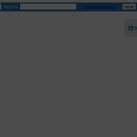
пароль
Забыли пароль?