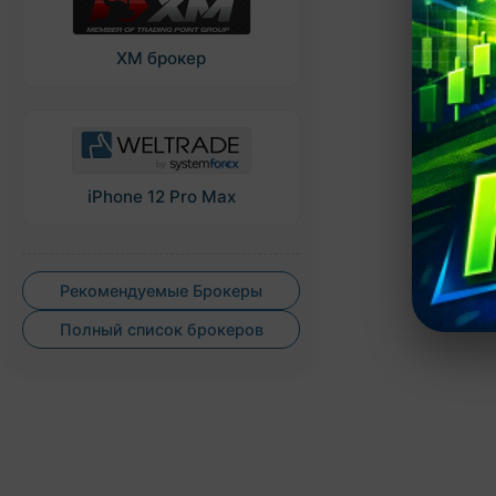
XM брокер
iPhone 12 Pro Max
Рекомендуемые Брокеры
Полный список брокеров