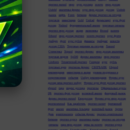
прогноз eurusd
евро
курс доллара
золото
евро доллар
Usdchf
аналитика форекс
курс евро доллар
доллар
Usdrub
рынок
нефть
Forex
биткоин
форекс прогноз на сегодня
торговля
инвестиции
Gold
Usdcad
форексмарт
курс фунт
доллар
Nzdusd
фундаментальный анализ
торговые сигналы
прогноз евро доллар
акции
экономика
Btcusd
валюта
Ethusd
евро доллар прогноз
золото прогноз
курс фунта
трейдер
фунт
курс рубля
финансы
трейдинг
новости
доллар США
Торговые решения на сегодня
Xauusd
Статистика
Xrpusd
прогноз форекс
евро доллар аналитика
торговая неделя
Sp500
форекс аналитика
евро прогноз
Liteforex
Технический прогноз
Газпром
курс
рубль
торговые идеи
прогнозы форекс
СБЕРБАНК
Gbpusd
рекомендация
инвестиции в акции
уровни поддержки и
сопротивления
события
Usdjpy рекомендация
Форекс курс
доллар иена прогноз usdjpy
Форекс курс фунт доллар прогноз
gbpusd
пара
индекс доллара
прогнозы
Официальные курсы
ЦБ
прогноз фунт доллар
волновой анализ
фондовый рынок
форекс прогноз eurusd
Евродоллар
Форекс курс евро доллар
прогнозeurusd
Как заработать
прогноз валют
британский
фунт
анализ
аналитика Альпари
валютный рынок
Артем
Деев
криптовалюта
события форекс
прогноз криптовалют
биткоин
прогноз курса
аналитика рынка
прогноз на сегодня
сигналы
пара евро доллар
цены на золото
прогноз курса
доллара
золоту
Uscrude нефть
Xauusd золото
Eurusd