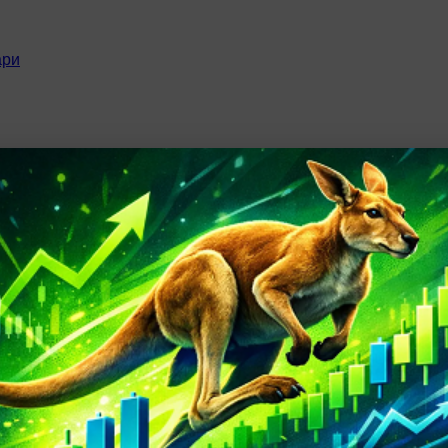
ари
ссию
693 просмотра
 будет первым!
рий
RSS-лента комментариев