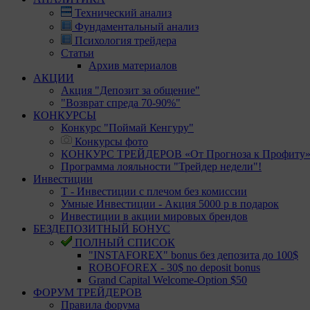
Технический анализ
Фундаментальный анализ
Психология трейдера
Статьи
Архив материалов
АКЦИИ
Акция "Депозит за общение"
"Возврат спреда 70-90%"
КОНКУРСЫ
Конкурс "Поймай Кенгуру"
Конкурсы фото
КОНКУРС ТРЕЙДЕРОВ «От Прогноза к Профиту
Программа лояльности "Трейдер недели"!
Инвестиции
Т - Инвестиции с плечом без комиссии
Умные Инвестиции - Акция 5000 р в подарок
Инвестиции в акции мировых брендов
БЕЗДЕПОЗИТНЫЙ БОНУС
ПОЛНЫЙ СПИСОК
"INSTAFOREX" bonus без депозита до 100$
ROBOFOREX - 30$ no deposit bonus
Grand Capital Welcome-Option $50
ФОРУМ ТРЕЙДЕРОВ
Правила форума