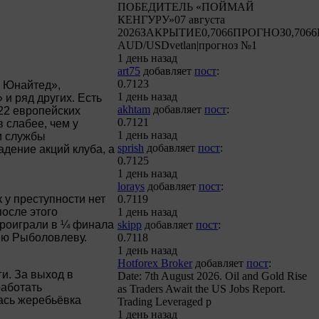
ПОБЕДИТЕЛЬ «ПОЙМАЙ
КЕНГУРУ»07 августа
2026ЗАКРЫТИЕ0,7066ПРОГНОЗ0,7066
AUD/USDvetlan|прогноз №1
1 день назад
art75
добавляет
пост
:
0.7123
р Юнайтед»,
1 день назад
 и ряд других. Есть
akhtam
добавляет
пост
:
22 европейских
0.7121
 слабее, чем у
1 день назад
и службы
sprish
добавляет
пост
:
дение акций клуба, а
0.7125
1 день назад
lorays
добавляет
пост
:
 у преступности нет
0.7119
после этого
1 день назад
проиграли в ¼ финала
skipp
добавляет
пост
:
ию Рыболовлеву.
0.7118
1 день назад
Hotforex Broker
добавляет
пост
:
и. За выход в
Date: 7th August 2026. Oil and Gold Rise
работать
as Traders Await the US Jobs Report.
лась жеребьёвка
Trading Leveraged p
1 день назад