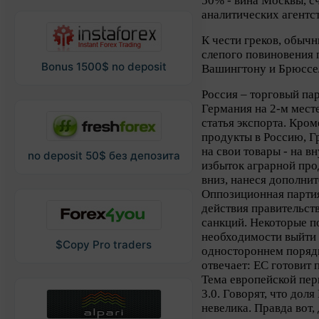
50% - вина Москвы, с
аналитических агентст
К чести греков, обыч
слепого повиновения 
Bonus 1500$ no deposit
Вашингтону и Брюссе
Россия – торговый па
Германия на 2-м месте
статья экспорта. Кро
продукты в Россию, Г
на свои товары - на 
no deposit 50$ без депозита
избыток аграрной про
вниз, нанеся дополни
Оппозиционная партия
действия правительст
санкций. Некоторые п
необходимости выйти 
$Copy Pro traders
одностороннем порядк
отвечает: ЕС готовит 
Тема европейской пер
3.0. Говорят, что дол
невелика. Правда вот,