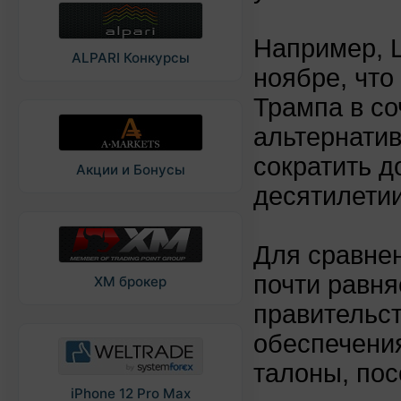
Например, Ц
ALPARI Конкурсы
ноябре, что
Трампа в со
альтернати
сократить д
Акции и Бонусы
десятилетии
Для сравнен
почти равня
XM брокер
правительс
обеспечения
талоны, пос
iPhone 12 Pro Max