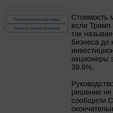
Стоимость м
Рекомендуемые Брокеры
если Трамп 
Полный список брокеров
так называе
бизнеса до
инвестицио
акционеры э
39.6%.
Руководств
решение не 
сообщили CN
окончательн