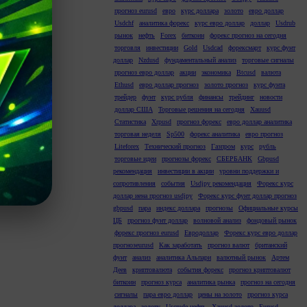
прогноз eurusd
евро
курс доллара
золото
евро доллар
Usdchf
аналитика форекс
курс евро доллар
доллар
Usdrub
рынок
нефть
Forex
биткоин
форекс прогноз на сегодня
торговля
инвестиции
Gold
Usdcad
форексмарт
курс фунт
доллар
Nzdusd
фундаментальный анализ
торговые сигналы
прогноз евро доллар
акции
экономика
Btcusd
валюта
Ethusd
евро доллар прогноз
золото прогноз
курс фунта
трейдер
фунт
курс рубля
финансы
трейдинг
новости
доллар США
Торговые решения на сегодня
Xauusd
Статистика
Xrpusd
прогноз форекс
евро доллар аналитика
торговая неделя
Sp500
форекс аналитика
евро прогноз
Liteforex
Технический прогноз
Газпром
курс
рубль
торговые идеи
прогнозы форекс
СБЕРБАНК
Gbpusd
рекомендация
инвестиции в акции
уровни поддержки и
сопротивления
события
Usdjpy рекомендация
Форекс курс
доллар иена прогноз usdjpy
Форекс курс фунт доллар прогноз
gbpusd
пара
индекс доллара
прогнозы
Официальные курсы
ЦБ
прогноз фунт доллар
волновой анализ
фондовый рынок
форекс прогноз eurusd
Евродоллар
Форекс курс евро доллар
прогнозeurusd
Как заработать
прогноз валют
британский
фунт
анализ
аналитика Альпари
валютный рынок
Артем
Деев
криптовалюта
события форекс
прогноз криптовалют
биткоин
прогноз курса
аналитика рынка
прогноз на сегодня
сигналы
пара евро доллар
цены на золото
прогноз курса
доллара
золоту
Uscrude нефть
Xauusd золото
Eurusd