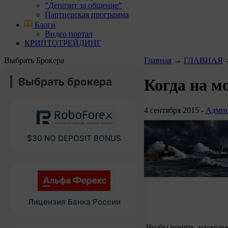
"Депозит за общение"
Партнерская программа
Блоги
Видео портал
КРИПТОТРЕЙДИНГ
Выбрать Брокера
Главная
→
ГЛАВНАЯ
Выбрать брокера
Когда на м
4 сентября 2015 -
Админ
$30 NO DEPOSIT BONUS
Лицензия Банка России
Чтобы понять, наскольк