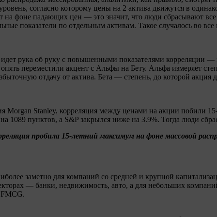
ровень, согласно которому цены на 2 актива движутся в одина
т на фоне падающих цен — это значит, что люди сбрасывают все
льные показатели по отдельным активам. Такое случалось во вс
идет рука об руку с повышенными показателями корреляции — к
пять переместили акцент с Альфы на Бету. Альфа измеряет степ
быточную отдачу от актива. Бета — степень, до которой акция д
я Morgan Stanley, корреляция между ценами на акции побили 15
 на 1089 пунктов, а S&P закрылся ниже на 3.9%. Тогда люди сбра
орреляция пробила 15-летний максимум на фоне массовой рас
более заметно для компаний со средней и крупной капитализаци
екторах — банки, недвижимость, авто, а для небольших компани
и FMCG.