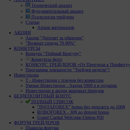
Технический анализ
Фундаментальный анализ
Психология трейдера
Статьи
Архив материалов
АКЦИИ
Акция "Депозит за общение"
"Возврат спреда 70-90%"
КОНКУРСЫ
Конкурс "Поймай Кенгуру"
Конкурсы фото
КОНКУРС ТРЕЙДЕРОВ «От Прогноза к Профиту
Программа лояльности "Трейдер недели"!
Инвестиции
Т - Инвестиции с плечом без комиссии
Умные Инвестиции - Акция 5000 р в подарок
Инвестиции в акции мировых брендов
БЕЗДЕПОЗИТНЫЙ БОНУС
ПОЛНЫЙ СПИСОК
"INSTAFOREX" bonus без депозита до 100$
ROBOFOREX - 30$ no deposit bonus
Grand Capital Welcome-Option $50
ФОРУМ ТРЕЙДЕРОВ
Правила форума