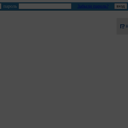
пароль
Забыли пароль?