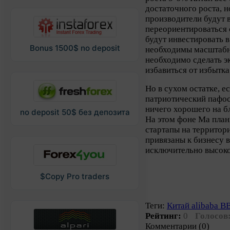
достаточного роста, н
производители будут 
переориентироваться с
будут инвестировать 
Bonus 1500$ no deposit
необходимы масштабн
необходимо сделать э
избавиться от избытк
Но в сухом остатке, 
патриотический пафос
ничего хорошего на б
no deposit 50$ без депозита
На этом фоне Ма план
стартапы на территор
привязаны к бизнесу 
исключительно высок
$Copy Pro traders
Теги:
Китай alibaba В
Рейтинг:
0
Голосов
Комментарии (0)