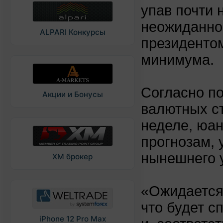
упав почти 
неожиданно
ALPARI Конкурсы
президенто
минимума.
Согласно п
Акции и Бонусы
валютных с
неделе, юан
прогнозам, 
нынешнего у
XM брокер
«Ожидается
что будет с
iPhone 12 Pro Max