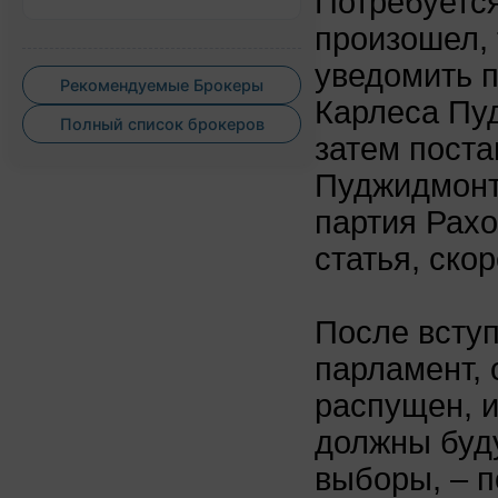
Потребуется
произошел, 
уведомить 
Рекомендуемые Брокеры
Карлеса Пуд
Полный список брокеров
затем поста
Пуджидмонт
партия Рахо
статья, скор
После вступ
парламент, 
распущен, и
должны буд
выборы, – 