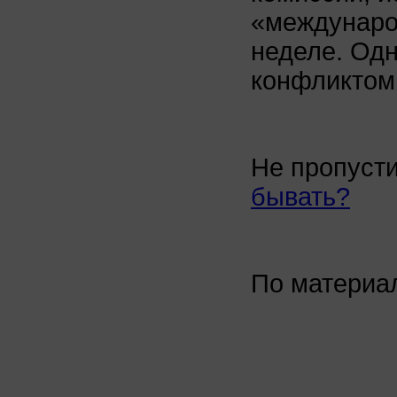
«междунаро
неделе. Од
конфликтом
Не пропуст
бывать?
По матери