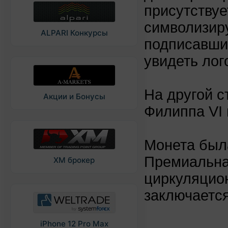
присутствует
символизиру
ALPARI Конкурсы
подписавших
увидеть лог
На другой 
Акции и Бонусы
Филиппа VI 
Монета был
Премиальная
XM брокер
циркуляцион
заключается
iPhone 12 Pro Max