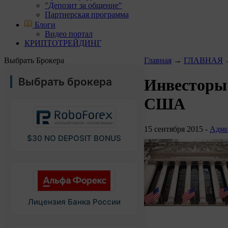
"Депозит за общение"
Партнерская программа
Блоги
Видео портал
КРИПТОТРЕЙДИНГ
Выбрать Брокера
Главная
→
ГЛАВНАЯ
Выбрать брокера
Инвесторы
США
15 сентября 2015 -
Адми
$30 NO DEPOSIT BONUS
Лицензия Банка России