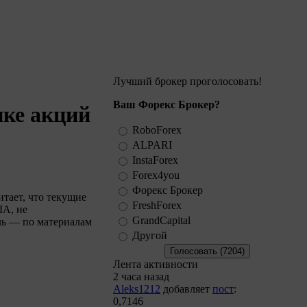
Лучший брокер проголосовать!
Ваш Форекс Брокер?
ке акций
RoboForex
ALPARI
InstaForex
Forex4you
Форекс Брокер
тает, что текущие
FreshForex
ША, не
GrandCapital
ль — по материалам
Другой
Лента активности
2 часа назад
Aleks1212
добавляет
пост
:
0,7146