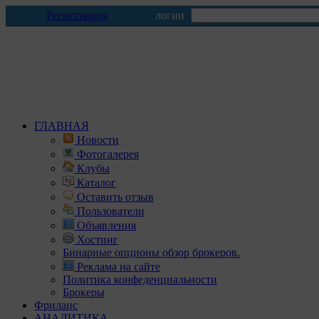
Регистрация
логин
ГЛАВНАЯ
Новости
Фотогалерея
Клубы
Каталог
Оставить отзыв
Пользователи
Объявления
Хостинг
Бинарные опционы обзор брокеров.
Реклама на сайте
Политика конфеденциальности
Брокеры
Фриланс
АНАЛИТИКА