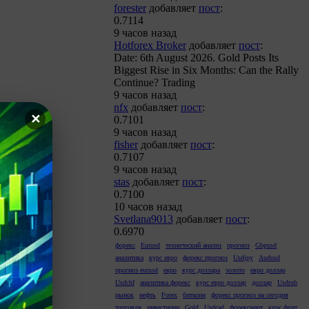
forester
добавляет
пост
:
0.7114
9 часов назад
Hotforex Broker
добавляет
пост
:
Date: 6th August 2026. Gold Posts Its
Biggest Rise in Six Months: Can the Rally
Continue? Trading
9 часов назад
nfx
добавляет
пост
:
✕
0.7101
9 часов назад
fisher
добавляет
пост
:
0.7107
9 часов назад
stas
добавляет
пост
:
0.7100
10 часов назад
Svetlana9013
добавляет
пост
:
0.6970
форекс
Eurusd
технический анализ
прогноз
Gbpusd
аналитика
курс евро
форекс прогноз
Usdjpy
Audusd
прогноз eurusd
евро
курс доллара
золото
евро доллар
Usdchf
аналитика форекс
курс евро доллар
доллар
Usdrub
рынок
нефть
Forex
биткоин
форекс прогноз на сегодня
торговля
инвестиции
Gold
Usdcad
форексмарт
курс фунт