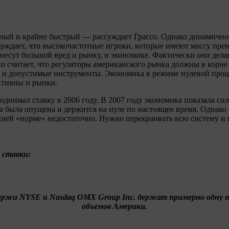
ный и крайне быстрый — рассуждает Грассо. Однако динамичнос
ерждает, что высокочастотные игроки, которые имеют массу пре
несут большой вред и рынку, и экономике. Фактически они дел
о считает, что регуляторы американского рынка должны в корне
в и допустимые инструменты. Экономика в режиме нулевой проце
ктивны и рынки.
днимал ставку в 2006 году. В 2007 году экономика показала сил
ка была опущена и держится на нуле по настоящее время. Однако
жней «норме» недостаточно. Нужно перекраивать всю систему и 
 ставки:
иржи NYSE и Nasdaq OMX Group Inc. держат примерно одну п
объемов Америки.