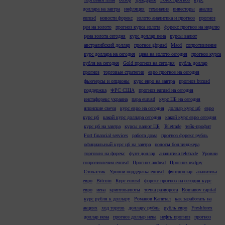
доллара на завтра
инфляция
теханализ
инвесторы
анализ
eurusd
новости форекс
золото аналитика и прогноз
прогноз
цен на золото
прогноз курса золота
форекс прогноз на неделю
цена золота сегодня
курс доллар иена
курсы валют
австралийский доллар
прогноз gbpusd
Macd
сопротивление
курс доллара на сегодня
цена на золото сегодня
прогноз курса
рубля на сегодня
Gold прогноз на сегодня
рубль доллар
прогноз
торговые стратегии
евро прогноз на сегодня
фьючерсы и опционы
курс евро на завтра
прогноз btcusd
поддержка
ФРС США
прогноз eurusd на сегодня
инстафорекс украина
пара eurusd
курс ЦБ на сегодня
японские свечи
курс евро на сегодня
доллар курс цб
евро
курс цб
какой курс доллара сегодня
какой курс евро сегодня
курс цб на завтра
курсы валют ЦБ
Teletrade
тейк-профит
Fort financial services
работа дома
прогноз форекс рубль
официальный курс цб на завтра
полосы боллинджера
торговля на форекс
фунт доллар
аналитика teletrade
Уровни
сопротивления eurusd
Прогноз audusd
Прогноз usdjpy
Стохастик
Уровни поддержка eurusd
фунтдоллар
аналитика
евро
Bitcoin
Курс eurusd
форекс прогноз на сегодня курс
евро
иена
криптовалюты
точка разворота
Romanov capital
курс рубля к доллару
Романов Капитал
как заработать на
акциях
ход торгов
доллару рубль
рубль евро
Freshforex
доллар иена
прогноз доллар иена
нефть прогноз
прогноз