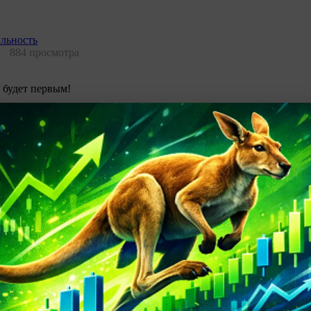
ильность
884 просмотра
 будет первым!
рий
RSS-лента комментариев