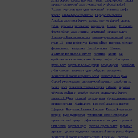
рынка форекс
форекс прогнозы
Brent
альфа форекс
биржа
прогноз технический анализ eurusd usdjpy gbpusd audusd
Fxopen
торговые идеи идеи инвестиций
аналитика альфа
форекс
альфа форекс прогнозы
Евродоллар прогноз
Amarkets аналитика форекс
форекс прогноз gbpusd
доллар
рубль
прогноз криптовалют
коррекция
Eur-usd
Ifc markets
форекс обзор
анализ рынка
артемгелий
прогноз золота
Александр Горячев аналитика
рекомендации по eurusd
курс
рубля ЦБ
рипл и эфириум
Eurusd сейчас
прогнозы teletrade
форекс eurusd
котировки
Eurusd прогноз
Ethereum
аналитика fort financial services
политика
Nordfx
как
заработать на валютном рынке
брокер
нефть рубль прогноз
рубль рост
торговые рекомендации
обзор форекс
российский
рубль сегодня
торговые идеи трейдерам
доллариена
Технический анализ и прогноз ltcusd
инвестиции из дома
Gbpusd рекомендации
аналитический прогноз
заработать на
рынке
рост
Чикагская товарная биржа
Litecoin
еврозона
обучение трейдинг
серебро прогноз
индикаторы форекс
прогноз АНДеев
Gbp-usd
курс серебра
форекс рекомендации
прогноз погоды
Maximarkets
волновой анализ на неделю
Эфириум
Владислав Антонов Альпари
Рипл и Эфириум на
сегодня
курс фунтдоллар
технический анализ евродоллар
прогноз ethusd
тренд
график опционов
сегодня
торговый
план eurusd
торговая идея
прогноз курсов валют
торговые
сценарии
уровни поддержки
опционный анализ рынка Форекс
Технический анализ и прогноз ethusd
Forex4you
прогноз