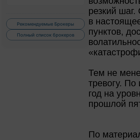
возможность
резкий шаг.
в настоящее
Рекомендуемые Брокеры
пунктов, до
Полный список брокеров
волатильно
«катастрофи
Тем не мене
тревогу. По
год на уров
прошлой пя
По матери