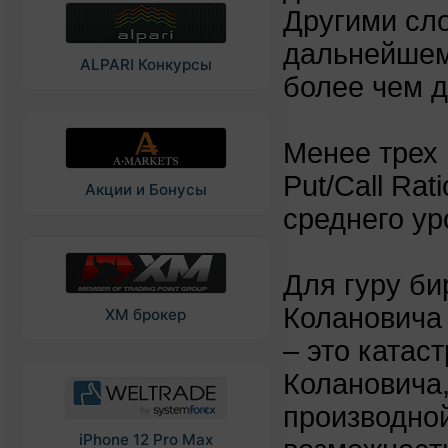
Другими сл
дальнейшем
ALPARI Конкурсы
более чем д
Менее трех
Put/Call Ra
Акции и Бонусы
среднего ур
Для гуру б
Колановича 
XM брокер
– это катас
Колановича,
производной
iPhone 12 Pro Max