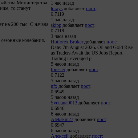
озяйства Министерства
1 час назад
иже, то станут
lorays
добавляет
пост
:
0.7119
1 час назад
т на 200 тыс. С начала
skipp
добавляет
пост
:
0.7118
3 часа назад
а сезонные колебания.
Hotforex Broker
добавляет
пост
:
Date: 7th August 2026. Oil and Gold Rise
as Traders Await the US Jobs Report.
Trading Leveraged p
5 часов назад
forester
добавляет
пост
:
0.7122
5 часов назад
nfx
добавляет
пост
:
0.6949
5 часов назад
Svetlana9013
добавляет
пост
:
0.6946
6 часов назад
Alekskm27
добавляет
пост
:
0.6947
6 часов назад
Алексей
добавляет
пост
: