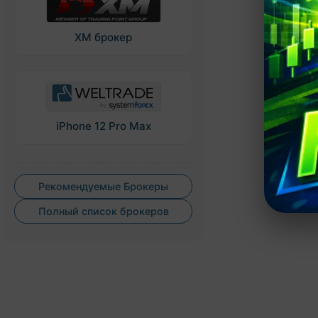
XM брокер
iPhone 12 Pro Max
Рекомендуемые Брокеры
Полный список брокеров