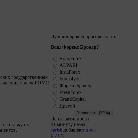
Лучший брокер проголосовать!
Ваш Форекс Брокер?
RoboForex
ALPARI
InstaForex
нских государственных
Forex4you
повышения ставок FOMC
Форекс Брокер
FreshForex
GrandCapital
Другой
Лента активности
21 минуту назад
 на ставку по
sprish
добавляет
пост
:
оцентов.
0.7125