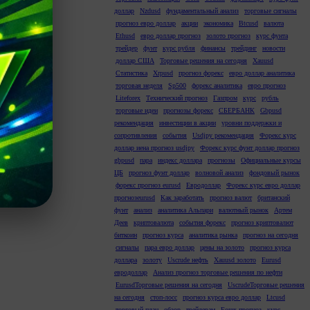
доллар
Nzdusd
фундаментальный анализ
торговые сигналы
прогноз евро доллар
акции
экономика
Btcusd
валюта
Ethusd
евро доллар прогноз
золото прогноз
курс фунта
трейдер
фунт
курс рубля
финансы
трейдинг
новости
доллар США
Торговые решения на сегодня
Xauusd
Статистика
Xrpusd
прогноз форекс
евро доллар аналитика
торговая неделя
Sp500
форекс аналитика
евро прогноз
Liteforex
Технический прогноз
Газпром
курс
рубль
торговые идеи
прогнозы форекс
СБЕРБАНК
Gbpusd
рекомендация
инвестиции в акции
уровни поддержки и
сопротивления
события
Usdjpy рекомендация
Форекс курс
доллар иена прогноз usdjpy
Форекс курс фунт доллар прогноз
gbpusd
пара
индекс доллара
прогнозы
Официальные курсы
ЦБ
прогноз фунт доллар
волновой анализ
фондовый рынок
форекс прогноз eurusd
Евродоллар
Форекс курс евро доллар
прогнозeurusd
Как заработать
прогноз валют
британский
фунт
анализ
аналитика Альпари
валютный рынок
Артем
Деев
криптовалюта
события форекс
прогноз криптовалют
биткоин
прогноз курса
аналитика рынка
прогноз на сегодня
сигналы
пара евро доллар
цены на золото
прогноз курса
доллара
золоту
Uscrude нефть
Xauusd золото
Eurusd
евродоллар
Анализ прогноз торговые решения по нефти
EurusdТорговые решения на сегодня
UscrudeТорговые решения
на сегодня
стоп-лосс
прогноз курса евро доллар
Ltcusd
торговый план
обзор
трейдерам
Forex прогноз
курс