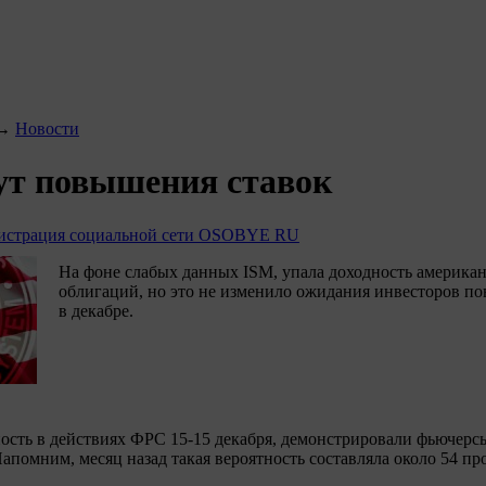
→
Новости
ут повышения ставок
страция социальной сети OSOBYE RU
На фоне слабых данных ISM, упала доходность америка
облигаций, но это не изменило ожидания инвесторов 
в декабре.
ость в действиях ФРС 15-15 декабря, демонстрировали фьючерсы
помним, месяц назад такая вероятность составляла около 54 пр