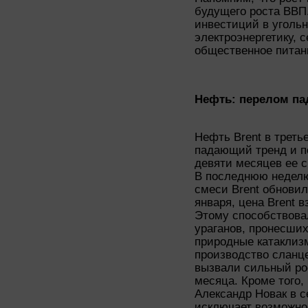
будущего роста ВВП
инвестиций в уголь
электроэнергетику, с
общественное питан
Нефть: перелом па
Нефть Brent в треть
падающий тренд и п
девяти месяцев ее с
В последнюю неделю
смеси Brent обнови
января, цена Brent 
Этому способствова
ураганов, пронесши
природные катаклиз
производство сланце
вызвали сильный ро
месяца. Кроме того,
Александр Новак в с
исключает возможно