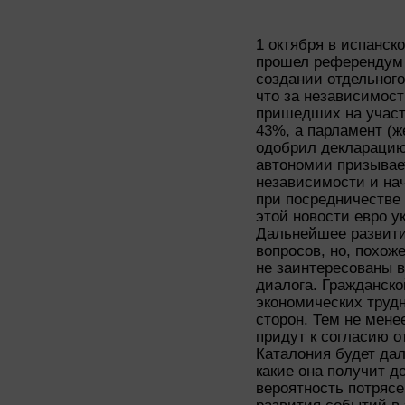
1 октября в испанск
прошел референдум 
создании отдельного
что за независимост
пришедших на участ
43%, а парламент (ж
одобрил декларацию
автономии призывае
независимости и на
при посредничестве
этой новости евро у
Дальнейшее развити
вопросов, но, похож
не заинтересованы в
диалога. Гражданско
экономических трудн
сторон. Тем не менее
придут к согласию от
Каталония будет да
какие она получит д
вероятность потрясе
развития событий в 