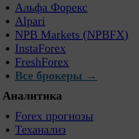
Альфа Форекс
Alpari
NPB Markets (NPBFX)
InstaForex
FreshForex
Все брокеры →
Аналитика
Forex прогнозы
Теханализ