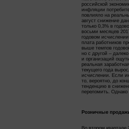
российской экономик
инфляции потребите
повлияло на реальны
август снижение дан
только 0,3% в годов
восьми месяцев 2017
годовом исчислении
плата работников пр
выше темпов годово
но с другой – далек
и организаций ощут
реальная заработная
текущего года вырос
исчислении. Если и
то, вероятно, до кон
тенденцию в снижен
переломить. Однако 
Розничные продажи
Во втором квартале 