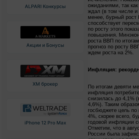
ожиданиями, так как
ALPARI Конкурсы
ждал (в том числе и
менее, бурный рост 
способствует перес
по росту этого показ
повышения. Минэкон
роста ВВП по итогам
Акции и Бонусы
прогноз по росту ВВ
ждем роста на 2%.
Инфляция: рекордн
XM брокер
По итогам девяти ме
инфляция потребите
снизилась до 4,1% (
4,6%). Таким образо
госбюджете цель по
4%, скорее всего, б
годовой инфляции с
iPhone 12 Pro Max
Отметим, что в авгу
России была зафикс