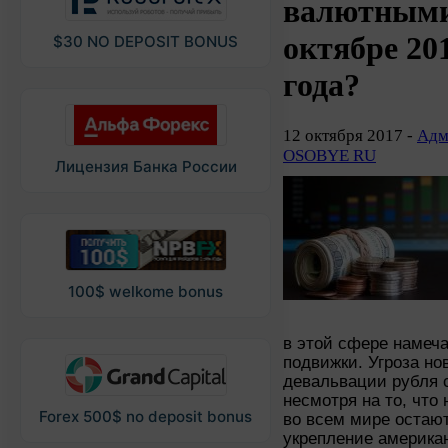
валютными
октябре 20
$30 NO DEPOSIT BONUS
года?
12 октября 2017 -
Адм
OSOBYE RU
Лицензия Банка России
100$ welkome bonus
в этой сфере намеч
подвижки. Угроза но
девальвации рубля 
несмотря на то, что
Forex 500$ no deposit bonus
во всем мире остаю
укрепление американ