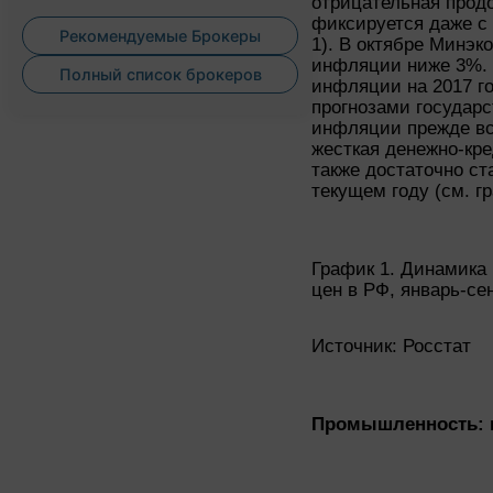
отрицательная прод
фиксируется даже с 
Рекомендуемые Брокеры
1). В октябре Минэк
инфляции ниже 3%. 
Полный список брокеров
инфляции на 2017 го
прогнозами государ
инфляции прежде вс
жесткая денежно-кре
также достаточно ст
текущем году (см. гр
График 1. Динамика
цен в РФ, январь-се
Источник: Росстат
Промышленность: н