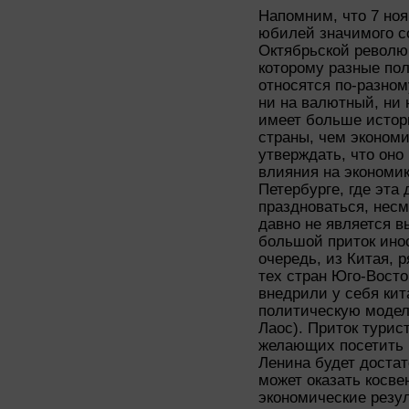
Напомним, что 7 ноя
юбилей значимого с
Октябрьской революц
которому разные по
относятся по-разном
ни на валютный, ни 
имеет больше истор
страны, чем экономи
утверждать, что оно
влияния на экономику
Петербурге, где эта
праздноваться, несм
давно не является 
большой приток ино
очередь, из Китая, 
тех стран Юго-Вост
внедрили у себя ки
политическую модель
Лаос). Приток турис
желающих посетить 
Ленина будет достат
может оказать косв
экономические резул