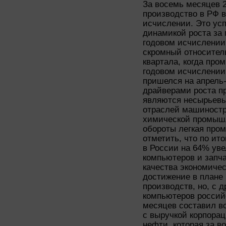
За восемь месяцев 
производство в РФ в
исчислении. Это усп
динамикой роста за 
годовом исчислении,
скромный относител
квартала, когда про
годовом исчислении
пришелся на апрель
драйверами роста п
являются несырьевы
отраслей машиностр
химической промыш
обороты легкая про
отметить, что по ит
в России на 64% ув
компьютеров и запча
качества экономичес
достижение в плане
производств, но, с 
компьютеров россий
месяцев составил вс
с выручкой корпора
нефти, которая за в