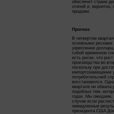
обеспечит стране до
отелей и, вероятно,
продажи.
Прогноз:
В четвертом кварта
основными рисками 
укрепление доллара,
собой временное сни
есть риски, что рос
производства во вт
поскольку при доста
импортозамещение у
потребительский спр
восстановился. Одн
квартале ни обвала 
подобных тем, котор
годах. Мы ожидаем, 
случае если расчис
немедленные резуль
президента США Дон