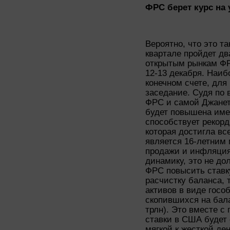
ФРС берет курс на
Вероятно, что это та
квартале пройдет дв
открытым рынкам ФРС
12-13 декабря. Наиб
конечном счете, для
заседание. Судя по
ФРС и самой Джанет
будет повышена име
способствует рекорд
которая достигла все
является 16-летним
продажи и инфляция
динамику, это не до
ФРС повысить ставк
расчистку баланса, 
активов в виде гос
скопившихся на бала
трлн). Это вместе 
ставки в США будет
мягкой к жесткой де