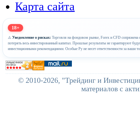
Карта сайта
18+
⚠️
Уведомление о рисках:
Торговля на фондовом рынке, Forex и CFD сопряжена с
потерять весь инвестированный капитал. Прошлые результаты не гарантируют буд
инвестиционными рекомендациями. Особые Ру не несет ответственности за ваши т
© 2010-2026, "Трейдинг и Инвестици
материалов с акти