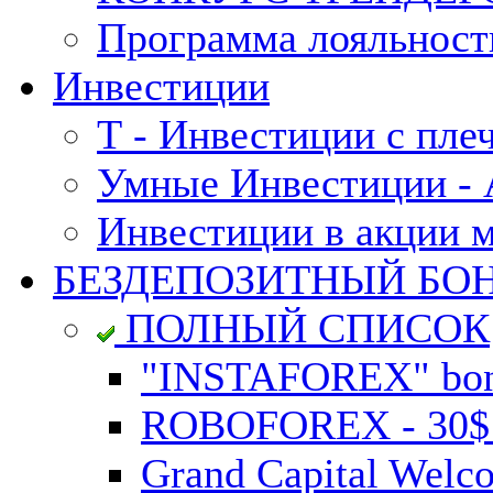
Программа лояльност
Инвестиции
Т - Инвестиции с пле
Умные Инвестиции - А
Инвестиции в акции 
БЕЗДЕПОЗИТНЫЙ БО
ПОЛНЫЙ СПИСОК
"INSTAFOREX" bonu
ROBOFOREX - 30$ n
Grand Capital Welc