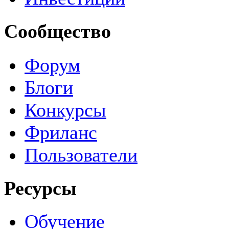
Сообщество
Форум
Блоги
Конкурсы
Фриланс
Пользователи
Ресурсы
Обучение