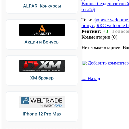
Bonus: бездепозитный
ALPARI Конкурсы
от 25$
Теги:
форекс welcome
бонус
,
БКС welcome b
Рейтинг:
+3
Голосо
Комментарии (0)
Акции и Бонусы
Нет комментариев. Ва
Добавить коммента
XM брокер
← Назад
iPhone 12 Pro Max