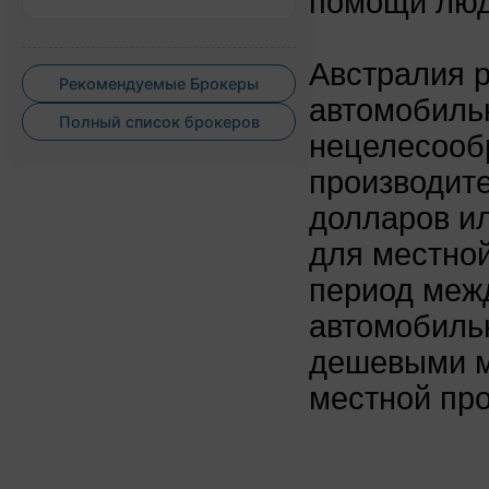
помощи лю
Австралия 
Рекомендуемые Брокеры
автомобильн
Полный список брокеров
нецелесооб
производите
долларов ил
для местно
период межд
автомобиль
дешевыми м
местной пр