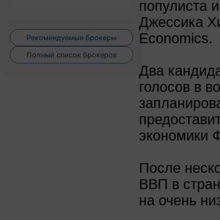
популиста и
Джессика Хи
Economics.
Рекомендуемые Брокеры
Полный список брокеров
Два кандид
голосов в в
запланирова
предостави
экономики 
После неско
ВВП в стран
на очень ни