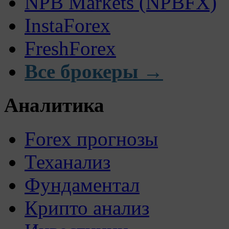
NPB Markets (NPBFX)
InstaForex
FreshForex
Все брокеры →
Аналитика
Forex прогнозы
Теханализ
Фундаментал
Крипто анализ