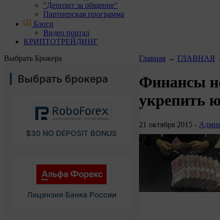
"Депозит за общение"
Партнерская программа
Блоги
Видео портал
КРИПТОТРЕЙДИНГ
Выбрать Брокера
Главная
→
ГЛАВНАЯ
Выбрать брокера
Финансы н
укрепить 
21 октября 2015 -
Админ
$30 NO DEPOSIT BONUS
Лицензия Банка России