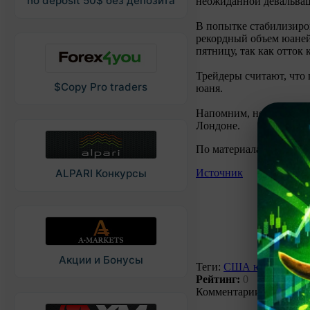
no deposit 50$ без депозита
неожиданной девальва
В попытке стабилизиро
рекордный объем юаней 
пятницу, так как отток
Трейдеры считают, что 
$Copy Pro traders
юаня.
Напомним, недавно ста
Лондоне.
По материалам
Weltrade
Источник
ALPARI Конкурсы
Акции и Бонусы
Теги:
США юань биржа
Рейтинг:
0
Голосов:
0
Комментарии (0)