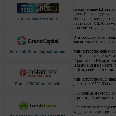
Соединенные Штаты в п
важнейшая поддержка в
В полугодовом докладе
100$ welkome bonus
партнеров, США также 
«соответствующей сред
Эти сообщения отличаю
значительно недооценен
Министерство финансов
Forex 500$ no deposit bonus
партнеров валютным ма
Германию и Южную Коре
Падение цен на нефть д
нефти, сообщило минис
Министерство оценивае
Bonus 1500$ no deposit
достигнет $520-530 млрд
«Рыночные факторы ок
вероятно, будет временн
Опасения по поводу ки
Федеральной резервной