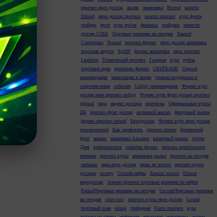
прогноз евро доллар
акции
экономика
Btcusd
валюта
Ethusd
евро доллар прогноз
золото прогноз
курс фунта
трейдер
фунт
курс рубля
финансы
трейдинг
новости
доллар США
Торговые решения на сегодня
Xauusd
Статистика
Xrpusd
прогноз форекс
евро доллар аналитика
торговая неделя
Sp500
форекс аналитика
евро прогноз
Liteforex
Технический прогноз
Газпром
курс
рубль
торговые идеи
прогнозы форекс
СБЕРБАНК
Gbpusd
рекомендация
инвестиции в акции
уровни поддержки и
сопротивления
события
Usdjpy рекомендация
Форекс курс
доллар иена прогноз usdjpy
Форекс курс фунт доллар прогноз
gbpusd
пара
индекс доллара
прогнозы
Официальные курсы
ЦБ
прогноз фунт доллар
волновой анализ
фондовый рынок
форекс прогноз eurusd
Евродоллар
Форекс курс евро доллар
прогнозeurusd
Как заработать
прогноз валют
британский
фунт
анализ
аналитика Альпари
валютный рынок
Артем
Деев
криптовалюта
события форекс
прогноз криптовалют
биткоин
прогноз курса
аналитика рынка
прогноз на сегодня
сигналы
пара евро доллар
цены на золото
прогноз курса
доллара
золоту
Uscrude нефть
Xauusd золото
Eurusd
евродоллар
Анализ прогноз торговые решения по нефти
EurusdТорговые решения на сегодня
UscrudeТорговые решения
на сегодня
стоп-лосс
прогноз курса евро доллар
Ltcusd
торговый план
обзор
трейдерам
Forex прогноз
курс
доллара на завтра
инфляция
теханализ
инвесторы
анализ