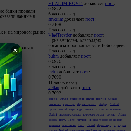
VLADIMIROVI4
добавляет
пост
:
0.6822
ие банки продали
6 часов назад
показали данные в
smkrlim
добавляет
пост
:
0.7108
7 часов назад
ак и на мировом рынке
VladTreyder
добавляет
пост
:
Приз зачислен. Благодарю
организаторов конкурса и Робофорекс.
торговли юаня в
✕
7 часов назад
buhm
добавляет
пост
:
0.6976
7 часов назад
mdm
добавляет
пост
:
0.7090
11 часов назад
vetlan
добавляет
пост
:
0.7092
форекс
Eurusd
технический анализ
прогноз
Gbpusd
аналитика
курс евро
форекс прогноз
Usdjpy
Audusd
прогноз eurusd
евро
курс доллара
золото
евро доллар
Usdchf
аналитика форекс
курс евро доллар
доллар
Usdrub
рынок
нефть
Forex
биткоин
форекс прогноз на сегодня
торговля
инвестиции
Gold
Usdcad
форексмарт
курс фунт
доллар
Nzdusd
фундаментальный анализ
торговые сигналы