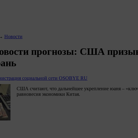
→
Новости
овости прогнозы: США призы
юань
истрация социальной сети OSOBYE RU
США считают, что дальнейшее укрепление юаня – «клю
равновесия экономики Китая.