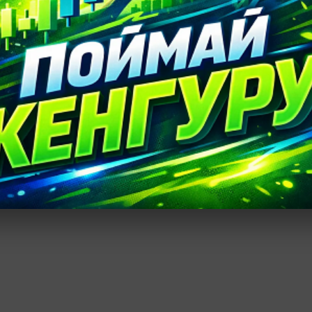
 будет первым!
рий
RSS-лента комментариев