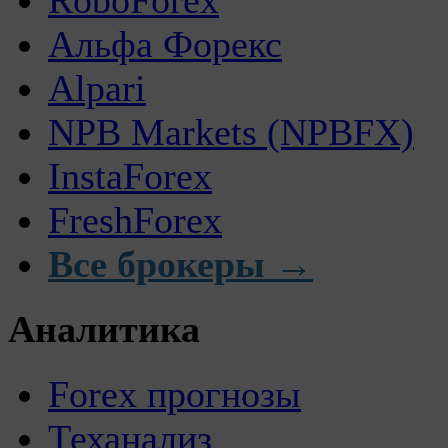
Альфа Форекс
Alpari
NPB Markets (NPBFX)
InstaForex
FreshForex
Все брокеры →
Аналитика
Forex прогнозы
Теханализ