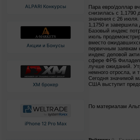
ALPARI Конкурсы
Пара евро/доллар вч
снизилась с 1,1790 
значения с 26 июля.
1,1750 и завершила 
Базовый индекс пот
июль продемонстрир
вместо ожидавшихся
Акции и Бонусы
первичным заявкам 
индекс деловой акти
сфере ФРБ Филадель
лучше ожиданий. У
немного отросла, и 
Сегодня значимой ма
США выступит предс
XM брокер
По материалам Аль
iPhone 12 Pro Max
Рейтинг:
0
Голосов