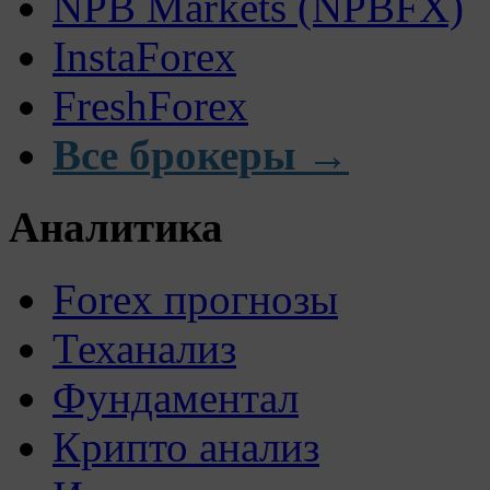
NPB Markets (NPBFX)
InstaForex
FreshForex
Все брокеры →
Аналитика
Forex прогнозы
Теханализ
Фундаментал
Крипто анализ