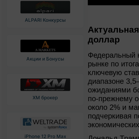
ALPARI Конкурсы
Актуальная
доллар
Федеральный к
Акции и Бонусы
рынке по итог
ключевую ста
диапазоне 3,5
ожиданиями бо
по‑прежнему о
XM брокер
около 2% и ма
подчеркивая 
экономических
iPhone 12 Pro Max
Дональд Трамп