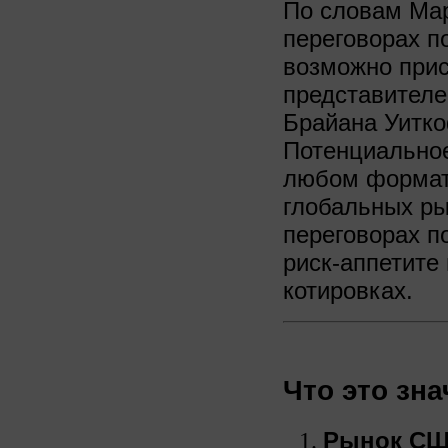
По словам Мар
переговорах п
возможно прис
представителе
Брайана Уитк
Потенциальное
любом формат
глобальных ры
переговорах п
риск‑аппетите
котировках.
Что это зн
Рынок С