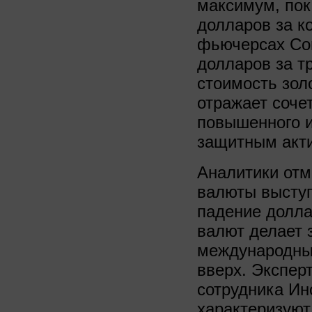
максимум, пок
долларов за к
фьючерсах Com
долларов за т
стоимость зол
отражает соче
повышенного и
защитным акт
Аналитики отм
валюты высту
падение долла
валют делает 
международных
вверх. Экспер
сотрудника Ин
характеризуют