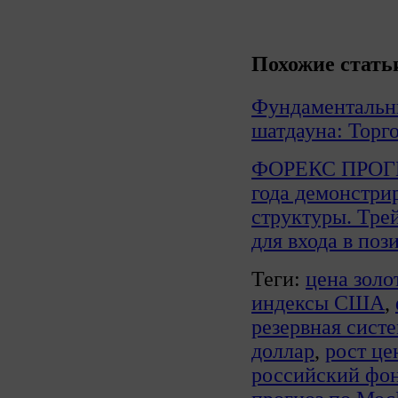
Похожие стать
Фундаментальн
шатдауна: Торг
ФОРЕКС ПРОГ
года демонстри
структуры. Тре
для входа в поз
Теги:
цена золо
индексы США
,
резервная сист
доллар
,
рост це
российский фо