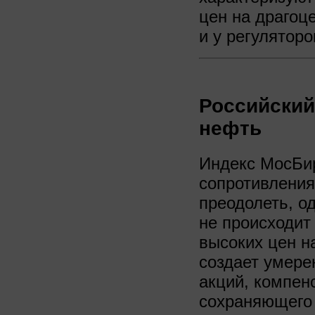
цен на драгоц
и у регуляторо
Российский
нефть
Индекс МосБи
сопротивления
преодолеть, о
не происходит
высоких цен н
создает умере
акций, компен
сохраняющего 