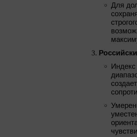
Для до
сохраня
строгог
возмож
максим
Российск
Индекс
диапаз
создает
сопрот
Умерен
уместе
ориент
чувстви