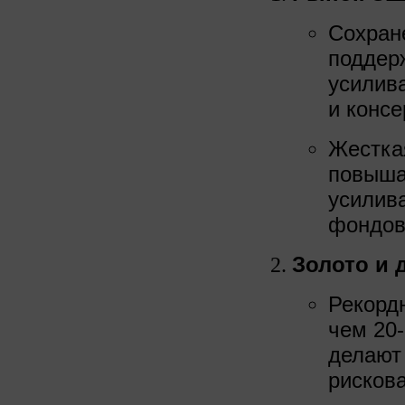
Сохран
поддер
усилив
и конс
Жестка
повыша
усилив
фондов
Золото и 
Рекордн
чем 20‑
делают
рисков