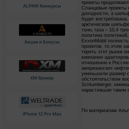
проекты продолжают
ALPARI Конкурсы
Сланцевые проекты 
доходности, а шель
будет востребована
арктическом шельфе
тонн, газа – 10,4 тр
политика политикой,
ExxonMobil полность
Акции и Бонусы
проектов, то этим з
терять этот рынок о
компании адаптиров
отношению к России.
американских нефте
уменьшили размер с
XM брокер
обстоятельством во
Schlumberger, имею
нарастившая таким 
По материалам Аль
iPhone 12 Pro Max