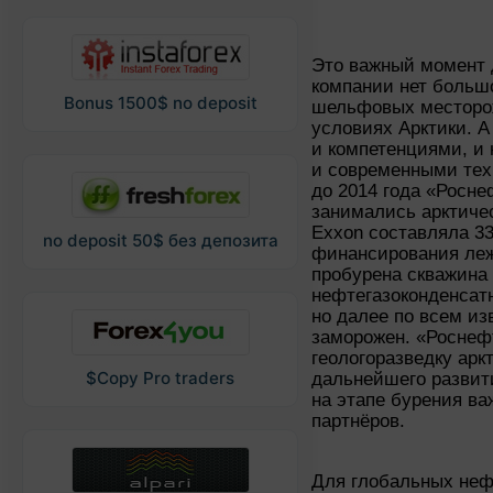
Это важный момент 
компании нет больш
Bonus 1500$ no deposit
шельфовых месторож
условиях Арктики. 
и компетенциями, и
и современными тех
до 2014 года «Росне
занимались арктиче
Exxon составляла 33
no deposit 50$ без депозита
финансирования леж
пробурена скважина 
нефтегазоконденсат
но далее по всем и
заморожен. «Роснеф
геологоразведку арк
$Copy Pro traders
дальнейшего развит
на этапе бурения в
партнёров.
Для глобальных неф