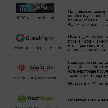
Параллельно компани
китайскому фонду. Пр
100$ welkome bonus
покупке доли в EDC з
Фалих. Официально во
Ну что здесь можно с
против России, эконо
изоляция. Однако, ес
Forex 500$ no deposit bonus
поговорка гласит, что
Если сделка состоитс
российских нефтегазо
есть некоторые проб
технологий. Теперь и
Bonus 1500$ no deposit
Ну а санкции? Санкци
По материалам Альп