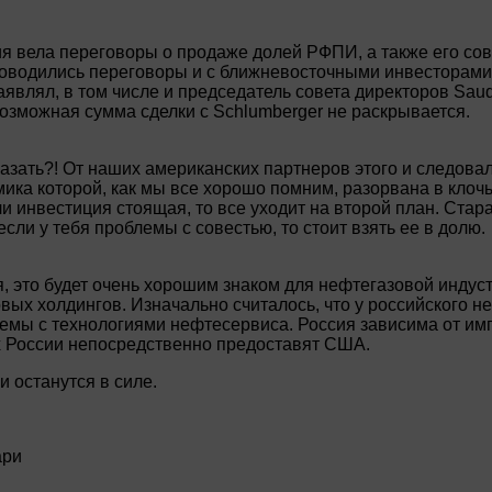
я вела переговоры о продаже долей РФПИ, а также его сов
оводились переговоры и с ближневосточными инвесторами.
аявлял, в том числе и председатель совета директоров Saud
зможная сумма сделки с Schlumberger не раскрывается.
казать?! От наших американских партнеров этого и следова
мика которой, как мы все хорошо помним, разорвана в кло
ли инвестиция стоящая, то все уходит на второй план. Ста
 если у тебя проблемы с совестью, то стоит взять ее в долю.
я, это будет очень хорошим знаком для нефтегазовой индус
вых холдингов. Изначально считалось, что у российского н
лемы с технологиями нефтесервиса. Россия зависима от им
х России непосредственно предоставят США.
и останутся в силе.
ари