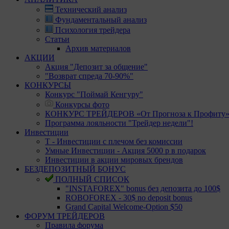
Технический анализ
Фундаментальный анализ
Психология трейдера
Статьи
Архив материалов
АКЦИИ
Акция "Депозит за общение"
"Возврат спреда 70-90%"
КОНКУРСЫ
Конкурс "Поймай Кенгуру"
Конкурсы фото
КОНКУРС ТРЕЙДЕРОВ «От Прогноза к Профиту
Программа лояльности "Трейдер недели"!
Инвестиции
Т - Инвестиции с плечом без комиссии
Умные Инвестиции - Акция 5000 р в подарок
Инвестиции в акции мировых брендов
БЕЗДЕПОЗИТНЫЙ БОНУС
ПОЛНЫЙ СПИСОК
"INSTAFOREX" bonus без депозита до 100$
ROBOFOREX - 30$ no deposit bonus
Grand Capital Welcome-Option $50
ФОРУМ ТРЕЙДЕРОВ
Правила форума