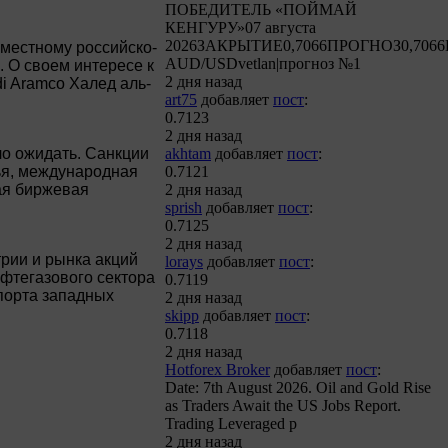
ПОБЕДИТЕЛЬ «ПОЙМАЙ
КЕНГУРУ»07 августа
2026ЗАКРЫТИЕ0,7066ПРОГНОЗ0,7066
местному российско-
AUD/USDvetlan|прогноз №1
 О своем интересе к
2 дня назад
i Aramco Халед аль-
art75
добавляет
пост
:
0.7123
2 дня назад
ло ожидать. Санкции
akhtam
добавляет
пост
:
чья, международная
0.7121
рая биржевая
2 дня назад
sprish
добавляет
пост
:
0.7125
2 дня назад
трии и рынка акций
lorays
добавляет
пост
:
ефтегазового сектора
0.7119
порта западных
2 дня назад
skipp
добавляет
пост
:
0.7118
2 дня назад
Hotforex Broker
добавляет
пост
:
Date: 7th August 2026. Oil and Gold Rise
as Traders Await the US Jobs Report.
Trading Leveraged p
2 дня назад