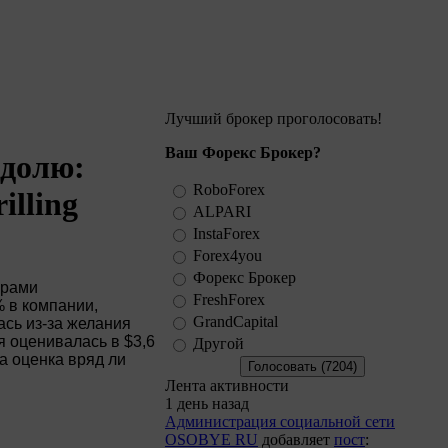
Лучший брокер проголосовать!
Ваш Форекс Брокер?
 долю:
RoboForex
illing
ALPARI
InstaForex
Forex4you
Форекс Брокер
ерами
FreshForex
% в компании,
GrandCapital
ась из-за желания
я оценивалась в $3,6
Другой
да оценка вряд ли
Лента активности
1 день назад
Администрация социальной сети
OSOBYE RU
добавляет
пост
: