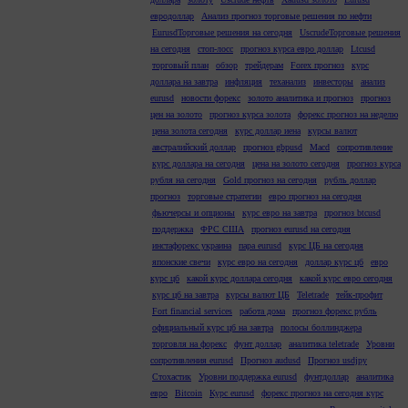
евродоллар
Анализ прогноз торговые решения по нефти
EurusdТорговые решения на сегодня
UscrudeТорговые решения
на сегодня
стоп-лосс
прогноз курса евро доллар
Ltcusd
торговый план
обзор
трейдерам
Forex прогноз
курс
доллара на завтра
инфляция
теханализ
инвесторы
анализ
eurusd
новости форекс
золото аналитика и прогноз
прогноз
цен на золото
прогноз курса золота
форекс прогноз на неделю
цена золота сегодня
курс доллар иена
курсы валют
австралийский доллар
прогноз gbpusd
Macd
сопротивление
курс доллара на сегодня
цена на золото сегодня
прогноз курса
рубля на сегодня
Gold прогноз на сегодня
рубль доллар
прогноз
торговые стратегии
евро прогноз на сегодня
фьючерсы и опционы
курс евро на завтра
прогноз btcusd
поддержка
ФРС США
прогноз eurusd на сегодня
инстафорекс украина
пара eurusd
курс ЦБ на сегодня
японские свечи
курс евро на сегодня
доллар курс цб
евро
курс цб
какой курс доллара сегодня
какой курс евро сегодня
курс цб на завтра
курсы валют ЦБ
Teletrade
тейк-профит
Fort financial services
работа дома
прогноз форекс рубль
официальный курс цб на завтра
полосы боллинджера
торговля на форекс
фунт доллар
аналитика teletrade
Уровни
сопротивления eurusd
Прогноз audusd
Прогноз usdjpy
Стохастик
Уровни поддержка eurusd
фунтдоллар
аналитика
евро
Bitcoin
Курс eurusd
форекс прогноз на сегодня курс