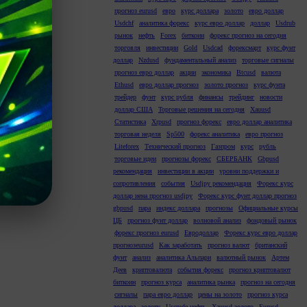
прогноз eurusd
евро
курс доллара
золото
евро доллар
Usdchf
аналитика форекс
курс евро доллар
доллар
Usdrub
рынок
нефть
Forex
биткоин
форекс прогноз на сегодня
торговля
инвестиции
Gold
Usdcad
форексмарт
курс фунт
доллар
Nzdusd
фундаментальный анализ
торговые сигналы
прогноз евро доллар
акции
экономика
Btcusd
валюта
Ethusd
евро доллар прогноз
золото прогноз
курс фунта
трейдер
фунт
курс рубля
финансы
трейдинг
новости
доллар США
Торговые решения на сегодня
Xauusd
Статистика
Xrpusd
прогноз форекс
евро доллар аналитика
торговая неделя
Sp500
форекс аналитика
евро прогноз
Liteforex
Технический прогноз
Газпром
курс
рубль
торговые идеи
прогнозы форекс
СБЕРБАНК
Gbpusd
рекомендация
инвестиции в акции
уровни поддержки и
сопротивления
события
Usdjpy рекомендация
Форекс курс
доллар иена прогноз usdjpy
Форекс курс фунт доллар прогноз
gbpusd
пара
индекс доллара
прогнозы
Официальные курсы
ЦБ
прогноз фунт доллар
волновой анализ
фондовый рынок
форекс прогноз eurusd
Евродоллар
Форекс курс евро доллар
прогнозeurusd
Как заработать
прогноз валют
британский
фунт
анализ
аналитика Альпари
валютный рынок
Артем
Деев
криптовалюта
события форекс
прогноз криптовалют
биткоин
прогноз курса
аналитика рынка
прогноз на сегодня
сигналы
пара евро доллар
цены на золото
прогноз курса
доллара
золоту
Uscrude нефть
Xauusd золото
Eurusd