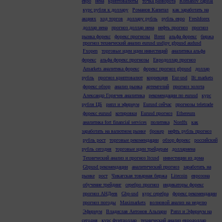
евро
иена
криптовалюты
точка разворота
Romanov capital
курс рубля к доллару
Романов Капитал
как заработать на
акциях
ход торгов
доллару рубль
рубль евро
Freshforex
доллар иена
прогноз доллар иена
нефть прогноз
прогноз
рынка форекс
форекс прогнозы
Brent
альфа форекс
биржа
прогноз технический анализ eurusd usdjpy gbpusd audusd
Fxopen
торговые идеи идеи инвестиций
аналитика альфа
форекс
альфа форекс прогнозы
Евродоллар прогноз
Amarkets аналитика форекс
форекс прогноз gbpusd
доллар
рубль
прогноз криптовалют
коррекция
Eur-usd
Ifc markets
форекс обзор
анализ рынка
артемгелий
прогноз золота
Александр Горячев аналитика
рекомендации по eurusd
курс
рубля ЦБ
рипл и эфириум
Eurusd сейчас
прогнозы teletrade
форекс eurusd
котировки
Eurusd прогноз
Ethereum
аналитика fort financial services
политика
Nordfx
как
заработать на валютном рынке
брокер
нефть рубль прогноз
рубль рост
торговые рекомендации
обзор форекс
российский
рубль сегодня
торговые идеи трейдерам
доллариена
Технический анализ и прогноз ltcusd
инвестиции из дома
Gbpusd рекомендации
аналитический прогноз
заработать на
рынке
рост
Чикагская товарная биржа
Litecoin
еврозона
обучение трейдинг
серебро прогноз
индикаторы форекс
прогноз АНДеев
Gbp-usd
курс серебра
форекс рекомендации
прогноз погоды
Maximarkets
волновой анализ на неделю
Эфириум
Владислав Антонов Альпари
Рипл и Эфириум на
сегодня
курс фунтдоллар
технический анализ евродоллар