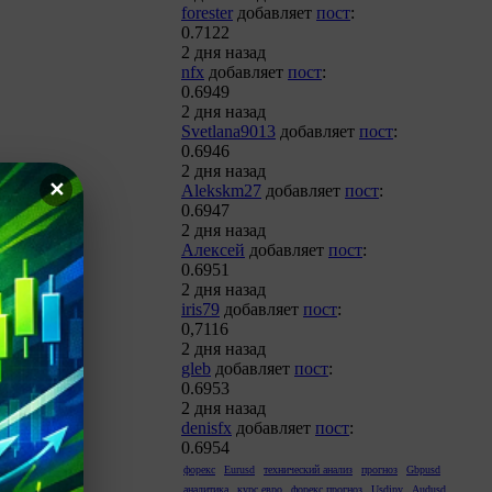
forester
добавляет
пост
:
0.7122
2 дня назад
nfx
добавляет
пост
:
0.6949
2 дня назад
Svetlana9013
добавляет
пост
:
0.6946
2 дня назад
✕
Alekskm27
добавляет
пост
:
0.6947
2 дня назад
Алексей
добавляет
пост
:
0.6951
2 дня назад
iris79
добавляет
пост
:
0,7116
2 дня назад
gleb
добавляет
пост
:
0.6953
2 дня назад
denisfx
добавляет
пост
:
0.6954
форекс
Eurusd
технический анализ
прогноз
Gbpusd
аналитика
курс евро
форекс прогноз
Usdjpy
Audusd