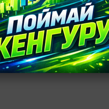
фть прогнозы
,
нефть
943 просмотра
 будет первым!
рий
RSS-лента комментариев