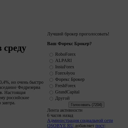
Лучший брокер проголосовать!
Ваш Форекс Брокер?
 среду
RoboForex
ALPARI
InstaForex
Forex4you
Форекс Брокер
0,4%, но очень быстро
FreshForex
аседание Федрезерва
GrandCapital
в. Настоящая
ому российские
Другой
 завтра.
Лента активности
6 часов назад
Администрация социальной сети
OSOBYE RU
добавляет
пост
: