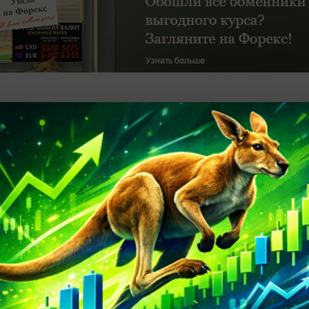
ные в обзоре, являются частным мнением автора. Комментарии 
ле или руководством по работе на финансовых рынках. Альпари 
зможные прямые или косвенные убытки (или иные виды ущерба)
пользования материалов обзора.
торская пунктуация, орфография и стилистика.