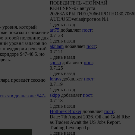
ПОБЕДИТЕЛЬ «ПОЙМАЙ
КЕНГУРУ»07 августа
2026ЗАКРЫТИЕ0,7066ПРОГНОЗ0,7066
AUD/USDvetlan|прогноз №1
1 день назад
– уровня, который
art75
добавляет
пост
:
орые показали снижение
0.7123
 во второй половине дня
1 день назад
ний уровня запасов по
akhtam
добавляет
пост
:
 в преддверии решений
0.7121
коридоре $47-48,5, но
1 день назад
рель.
sprish
добавляет
пост
:
0.7125
1 день назад
lorays
добавляет
пост
:
ллара проведёт сессию
0.7119
1 день назад
skipp
добавляет
пост
:
ться в диапазоне $47-
0.7118
1 день назад
Hotforex Broker
добавляет
пост
:
Date: 7th August 2026. Oil and Gold Rise
as Traders Await the US Jobs Report.
Trading Leveraged p
1 день назад