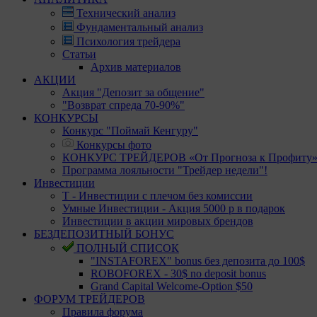
Технический анализ
Фундаментальный анализ
Психология трейдера
Статьи
Архив материалов
АКЦИИ
Акция "Депозит за общение"
"Возврат спреда 70-90%"
КОНКУРСЫ
Конкурс "Поймай Кенгуру"
Конкурсы фото
КОНКУРС ТРЕЙДЕРОВ «От Прогноза к Профиту
Программа лояльности "Трейдер недели"!
Инвестиции
Т - Инвестиции с плечом без комиссии
Умные Инвестиции - Акция 5000 р в подарок
Инвестиции в акции мировых брендов
БЕЗДЕПОЗИТНЫЙ БОНУС
ПОЛНЫЙ СПИСОК
"INSTAFOREX" bonus без депозита до 100$
ROBOFOREX - 30$ no deposit bonus
Grand Capital Welcome-Option $50
ФОРУМ ТРЕЙДЕРОВ
Правила форума