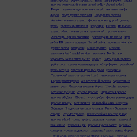
рынка форекс
форекс прогнозы
Brent
альфа форекс
биржа
прогноз технический анализ eurusd usdjpy gbpusd audusd
Fxopen
торговые идеи идеи инвестиций
аналитика альфа
форекс
альфа форекс прогнозы
Евродоллар прогноз
Amarkets аналитика форекс
форекс прогноз gbpusd
доллар
рубль
прогноз криптовалют
коррекция
Eur-usd
Ifc markets
форекс обзор
анализ рынка
артемгелий
прогноз золота
Александр Горячев аналитика
рекомендации по eurusd
курс
рубля ЦБ
рипл и эфириум
Eurusd сейчас
прогнозы teletrade
форекс eurusd
котировки
Eurusd прогноз
Ethereum
аналитика fort financial services
политика
Nordfx
как
заработать на валютном рынке
брокер
нефть рубль прогноз
рубль рост
торговые рекомендации
обзор форекс
российский
рубль сегодня
торговые идеи трейдерам
доллариена
Технический анализ и прогноз ltcusd
инвестиции из дома
Gbpusd рекомендации
аналитический прогноз
заработать на
рынке
рост
Чикагская товарная биржа
Litecoin
еврозона
обучение трейдинг
серебро прогноз
индикаторы форекс
прогноз АНДеев
Gbp-usd
курс серебра
форекс рекомендации
прогноз погоды
Maximarkets
волновой анализ на неделю
Эфириум
Владислав Антонов Альпари
Рипл и Эфириум на
сегодня
курс фунтдоллар
технический анализ евродоллар
прогноз ethusd
тренд
график опционов
сегодня
торговый
план eurusd
торговая идея
прогноз курсов валют
торговые
сценарии
уровни поддержки
опционный анализ рынка Форекс
Технический анализ и прогноз ethusd
Forex4you
прогноз