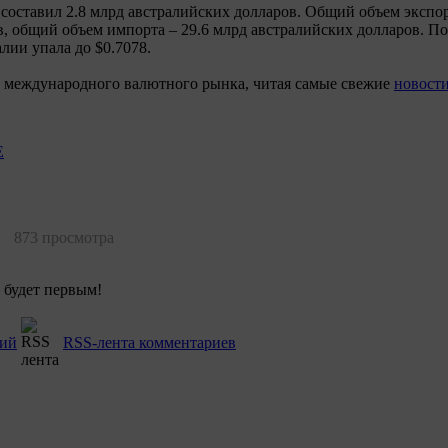
 составил 2.8 млрд австралийских долларов. Общий объем экспор
в, общий объем импорта – 29.6 млрд австралийских долларов. П
лии упала до $0.7078.
е международного валютного рынка, читая самые свежие
новост
E
873 просмотра
 будет первым!
рий
RSS-лента комментариев