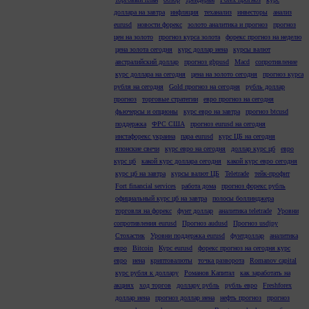
доллара на завтра
инфляция
теханализ
инвесторы
анализ
eurusd
новости форекс
золото аналитика и прогноз
прогноз
цен на золото
прогноз курса золота
форекс прогноз на неделю
цена золота сегодня
курс доллар иена
курсы валют
австралийский доллар
прогноз gbpusd
Macd
сопротивление
курс доллара на сегодня
цена на золото сегодня
прогноз курса
рубля на сегодня
Gold прогноз на сегодня
рубль доллар
прогноз
торговые стратегии
евро прогноз на сегодня
фьючерсы и опционы
курс евро на завтра
прогноз btcusd
поддержка
ФРС США
прогноз eurusd на сегодня
инстафорекс украина
пара eurusd
курс ЦБ на сегодня
японские свечи
курс евро на сегодня
доллар курс цб
евро
курс цб
какой курс доллара сегодня
какой курс евро сегодня
курс цб на завтра
курсы валют ЦБ
Teletrade
тейк-профит
Fort financial services
работа дома
прогноз форекс рубль
официальный курс цб на завтра
полосы боллинджера
торговля на форекс
фунт доллар
аналитика teletrade
Уровни
сопротивления eurusd
Прогноз audusd
Прогноз usdjpy
Стохастик
Уровни поддержка eurusd
фунтдоллар
аналитика
евро
Bitcoin
Курс eurusd
форекс прогноз на сегодня курс
евро
иена
криптовалюты
точка разворота
Romanov capital
курс рубля к доллару
Романов Капитал
как заработать на
акциях
ход торгов
доллару рубль
рубль евро
Freshforex
доллар иена
прогноз доллар иена
нефть прогноз
прогноз