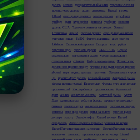
доллар
Nzdusd
фундаментальный анализ
торговые сигналы
прогноз евро доллар
акции
экономика
Btcusd
валюта
Ethusd
евро доллар прогноз
золото прогноз
курс фунта
трейдер
фунт
курс рубля
финансы
трейдинг
новости
доллар США
Торговые решения на сегодня
Xauusd
Статистика
Xrpusd
прогноз форекс
евро доллар аналитика
торговая неделя
Sp500
форекс аналитика
евро прогноз
Liteforex
Технический прогноз
Газпром
курс
рубль
торговые идеи
прогнозы форекс
СБЕРБАНК
Gbpusd
рекомендация
инвестиции в акции
уровни поддержки и
сопротивления
события
Usdjpy рекомендация
Форекс курс
доллар иена прогноз usdjpy
Форекс курс фунт доллар прогноз
gbpusd
пара
индекс доллара
прогнозы
Официальные курсы
ЦБ
прогноз фунт доллар
волновой анализ
фондовый рынок
форекс прогноз eurusd
Евродоллар
Форекс курс евро доллар
прогнозeurusd
Как заработать
прогноз валют
британский
фунт
анализ
аналитика Альпари
валютный рынок
Артем
Деев
криптовалюта
события форекс
прогноз криптовалют
биткоин
прогноз курса
аналитика рынка
прогноз на сегодня
сигналы
пара евро доллар
цены на золото
прогноз курса
доллара
золоту
Uscrude нефть
Xauusd золото
Eurusd
евродоллар
Анализ прогноз торговые решения по нефти
EurusdТорговые решения на сегодня
UscrudeТорговые решения
на сегодня
стоп-лосс
прогноз курса евро доллар
Ltcusd
торговый план
обзор
трейдерам
Forex прогноз
курс