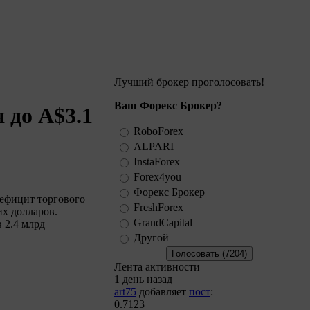
Лучший брокер проголосовать!
Ваш Форекс Брокер?
 до А$3.1
RoboForex
ALPARI
InstaForex
Forex4you
Форекс Брокер
дефицит торгового
FreshForex
их долларов.
GrandCapital
 2.4 млрд
Другой
Лента активности
1 день назад
art75
добавляет
пост
:
0.7123