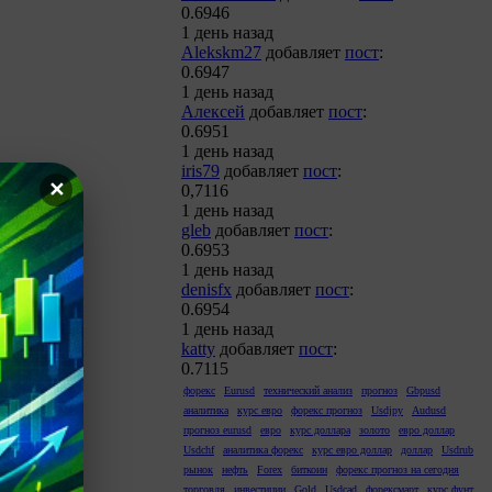
0.6946
1 день назад
Alekskm27
добавляет
пост
:
0.6947
1 день назад
Алексей
добавляет
пост
:
0.6951
1 день назад
iris79
добавляет
пост
:
✕
0,7116
1 день назад
gleb
добавляет
пост
:
0.6953
1 день назад
denisfx
добавляет
пост
:
0.6954
1 день назад
katty
добавляет
пост
:
0.7115
форекс
Eurusd
технический анализ
прогноз
Gbpusd
аналитика
курс евро
форекс прогноз
Usdjpy
Audusd
прогноз eurusd
евро
курс доллара
золото
евро доллар
Usdchf
аналитика форекс
курс евро доллар
доллар
Usdrub
рынок
нефть
Forex
биткоин
форекс прогноз на сегодня
торговля
инвестиции
Gold
Usdcad
форексмарт
курс фунт