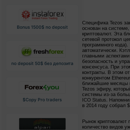
Специфика Tezos зак
Bonus 1500$ no deposit
основан на системе,
криптовалют. Эта бл
сетевой протокол це
программного кода).
автоматически. Кэт
главными аспектами
безопасность и упр
no deposit 50$ без депозита
консенсуса. При это
контракты. В этом о
конкурентом Ethereu
ближайшие месяцы и
Tezos эфиру, котор
системы из-за больш
$Copy Pro traders
ICO Status. Напомни
в 2014 году собрал 
Рынок криптовалют 
количество видов уж