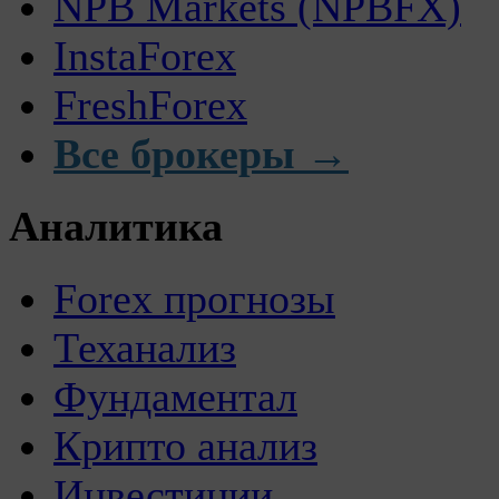
NPB Markets (NPBFX)
InstaForex
FreshForex
Все брокеры →
Аналитика
Forex прогнозы
Теханализ
Фундаментал
Крипто анализ
Инвестиции