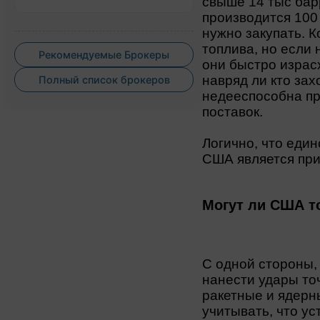
свыше 14 тыс барр
производится 100
нужно закупать. К
топлива, но если 
Рекомендуемые Брокеры
они быстро израсх
навряд ли кто зах
Полный список брокеров
недееспособна пр
поставок.
Логично, что еди
США является при
Могут ли США т
С одной стороны,
нанести удары то
ракетные и ядерны
учитывать, что ус