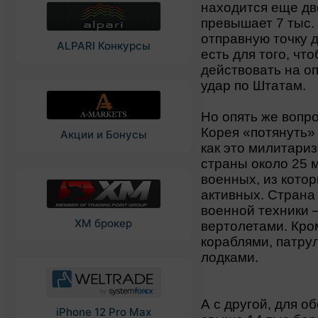
находится еще дв
превышает 7 тыс. 
отправную точку 
ALPARI Конкурсы
есть для того, ч
действовать на о
удар по Штатам.
Но опять же вопр
Корея «потянуть» 
Акции и Бонусы
как это милитари
страны около 25 м
военных, из котор
активных. Страна
военной техники 
XM брокер
вертолетами. Кром
кораблями, патру
лодками.
А с другой, для о
iPhone 12 Pro Max