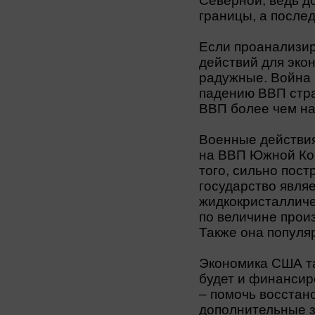
Северной, ведь до
границы, а после
Если проанализи
действий для экон
радужные. Война 
падению ВВП стра
ВВП более чем н
Военные действия
на ВВП Южной Кор
того, сильно постр
государство явля
жидкокристалличе
по величине прои
Также она популя
Экономика США та
будет и финансир
– помочь восстан
дополнительные з