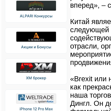
вперед», – 
ALPARI Конкурсы
Китай явля
следующей п
содействую
отрасли, ор
Акции и Бонусы
мероприятие
продвижения
«Brexit или
XM брокер
как прекрас
наша торгов
Дингл. Он д
iPhone 12 Pro Max