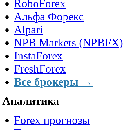
RoboForex
Альфа Форекс
Alpari
NPB Markets (NPBFX)
InstaForex
FreshForex
Все брокеры →
Аналитика
Forex прогнозы