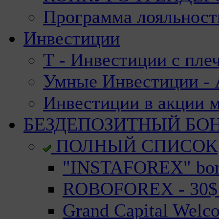
Программа лояльност
Инвестиции
Т - Инвестиции с пле
Умные Инвестиции - А
Инвестиции в акции 
БЕЗДЕПОЗИТНЫЙ БО
ПОЛНЫЙ СПИСОК
"INSTAFOREX" bonu
ROBOFOREX - 30$ n
Grand Capital Welc