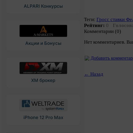
ALPARI Конкурсы
Теги:
Гросс ставки Фе
Рейтинг:
0
Голосов
Комментарии (0)
Нет комментариев. Ва
Акции и Бонусы
Добавить коммента
← Назад
XM брокер
iPhone 12 Pro Max