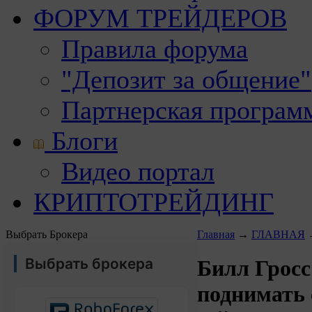
ФОРУМ ТРЕЙДЕРОВ
Правила форума
"Депозит за общение"
Партнерская програм
Блоги
Видео портал
КРИПТОТРЕЙДИНГ
Выбрать Брокера
Главная
→
ГЛАВНАЯ
Выбрать брокера
Билл Гросс
поднимать 