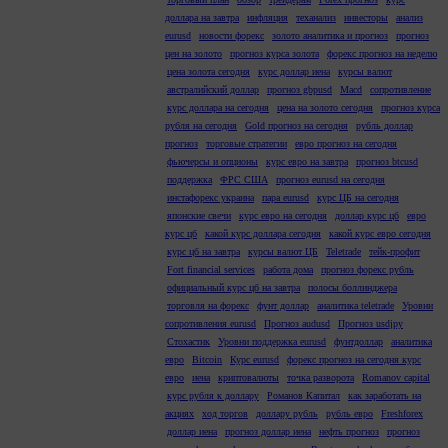
доллара на завтра
инфляция
теханализ
инвесторы
анализ
eurusd
новости форекс
золото аналитика и прогноз
прогноз
цен на золото
прогноз курса золота
форекс прогноз на неделю
цена золота сегодня
курс доллар иена
курсы валют
австралийский доллар
прогноз gbpusd
Macd
сопротивление
курс доллара на сегодня
цена на золото сегодня
прогноз курса
рубля на сегодня
Gold прогноз на сегодня
рубль доллар
прогноз
торговые стратегии
евро прогноз на сегодня
фьючерсы и опционы
курс евро на завтра
прогноз btcusd
поддержка
ФРС США
прогноз eurusd на сегодня
инстафорекс украина
пара eurusd
курс ЦБ на сегодня
японские свечи
курс евро на сегодня
доллар курс цб
евро
курс цб
какой курс доллара сегодня
какой курс евро сегодня
курс цб на завтра
курсы валют ЦБ
Teletrade
тейк-профит
Fort financial services
работа дома
прогноз форекс рубль
официальный курс цб на завтра
полосы боллинджера
торговля на форекс
фунт доллар
аналитика teletrade
Уровни
сопротивления eurusd
Прогноз audusd
Прогноз usdjpy
Стохастик
Уровни поддержка eurusd
фунтдоллар
аналитика
евро
Bitcoin
Курс eurusd
форекс прогноз на сегодня курс
евро
иена
криптовалюты
точка разворота
Romanov capital
курс рубля к доллару
Романов Капитал
как заработать на
акциях
ход торгов
доллару рубль
рубль евро
Freshforex
доллар иена
прогноз доллар иена
нефть прогноз
прогноз