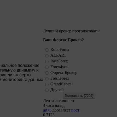
Лучший брокер проголосовать!
Ваш Форекс Брокер?
RoboForex
ALPARI
InstaForex
риальное положение
Forex4you
тельную динамику и
Форекс Брокер
пришли эксперты
FreshForex
ам мониторинга данных
GrandCapital
Другой
Лента активности
4 часа назад
art75
добавляет
пост
:
0.7123