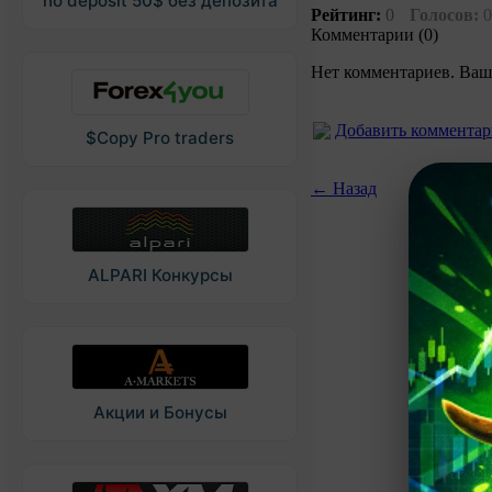
no deposit 50$ без депозита
Рейтинг:
0
Голосов:
0
Комментарии (0)
Нет комментариев. Ваш
Добавить коммента
$Copy Pro traders
← Назад
ALPARI Конкурсы
Акции и Бонусы