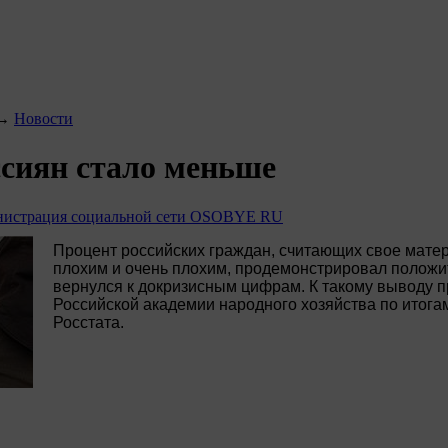
→
Новости
сиян стало меньше
истрация социальной сети OSOBYE RU
Процент российских граждан, считающих свое мате
плохим и очень плохим, продемонстрировал положи
вернулся к докризисным цифрам. К такому выводу 
Российской академии народного хозяйства по итог
Росстата.