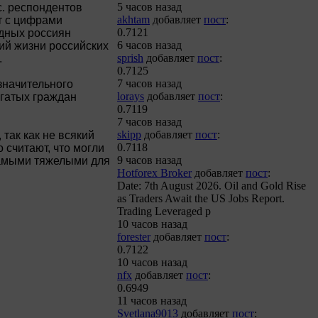
5 часов назад
с. респондентов
akhtam
добавляет
пост
:
т с цифрами
0.7121
едных россиян
6 часов назад
ий жизни российских
sprish
добавляет
пост
:
.
0.7125
7 часов назад
значительного
lorays
добавляет
пост
:
огатых граждан
0.7119
7 часов назад
skipp
добавляет
пост
:
так как не всякий
0.7118
 считают, что могли
9 часов назад
самыми тяжелыми для
Hotforex Broker
добавляет
пост
:
Date: 7th August 2026. Oil and Gold Rise
as Traders Await the US Jobs Report.
Trading Leveraged p
10 часов назад
forester
добавляет
пост
:
0.7122
10 часов назад
nfx
добавляет
пост
:
0.6949
11 часов назад
Svetlana9013
добавляет
пост
: