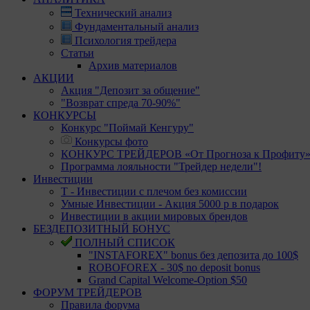
Технический анализ
Фундаментальный анализ
Психология трейдера
Статьи
Архив материалов
АКЦИИ
Акция "Депозит за общение"
"Возврат спреда 70-90%"
КОНКУРСЫ
Конкурс "Поймай Кенгуру"
Конкурсы фото
КОНКУРС ТРЕЙДЕРОВ «От Прогноза к Профиту
Программа лояльности "Трейдер недели"!
Инвестиции
Т - Инвестиции с плечом без комиссии
Умные Инвестиции - Акция 5000 р в подарок
Инвестиции в акции мировых брендов
БЕЗДЕПОЗИТНЫЙ БОНУС
ПОЛНЫЙ СПИСОК
"INSTAFOREX" bonus без депозита до 100$
ROBOFOREX - 30$ no deposit bonus
Grand Capital Welcome-Option $50
ФОРУМ ТРЕЙДЕРОВ
Правила форума