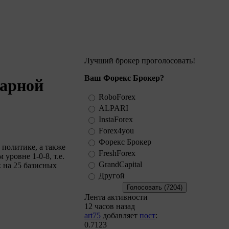
Лучший брокер проголосовать!
Ваш Форекс Брокер?
тарной
RoboForex
ALPARI
InstaForex
Forex4you
Форекс Брокер
 политике, а также
FreshForex
уровне 1-0-8, т.е.
GrandCapital
 на 25 базисных
Другой
Лента активности
12 часов назад
art75
добавляет
пост
:
0.7123