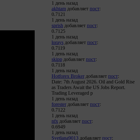
1 день назад
akhtam
добавляет
пост
:
0.7121
1 день назад
sprish
добавляет
пост
:
0.7125
1 день назад
lorays
добавляет
пост
:
0.7119
1 день назад
skipp
добавляет
пост
:
0.7118
1 день назад
Hotforex Broker
добавляет
пост
:
Date: 7th August 2026. Oil and Gold Rise
as Traders Await the US Jobs Report.
Trading Leveraged p
1 день назад
forester
добавляет
пост
:
0.7122
1 день назад
nfx
добавляет
пост
:
0.6949
1 день назад
Svetlana9013
добавляет
пост
: