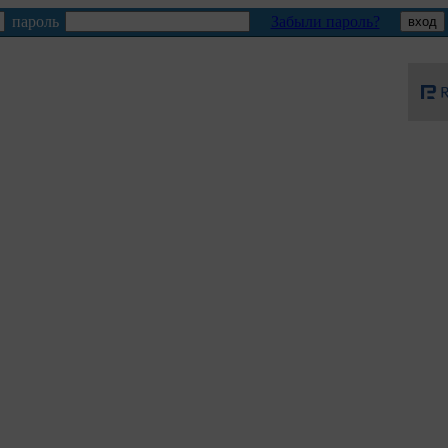
пароль
Забыли пароль?