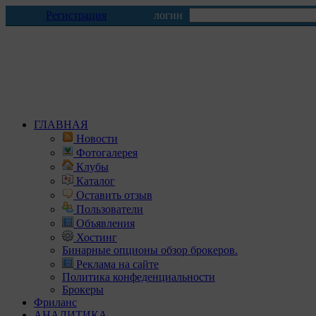
Регистрация
логин
ГЛАВНАЯ
Новости
Фотогалерея
Клубы
Каталог
Оставить отзыв
Пользователи
Объявления
Хостинг
Бинарные опционы обзор брокеров.
Реклама на сайте
Политика конфеденциальности
Брокеры
Фриланс
АНАЛИТИКА