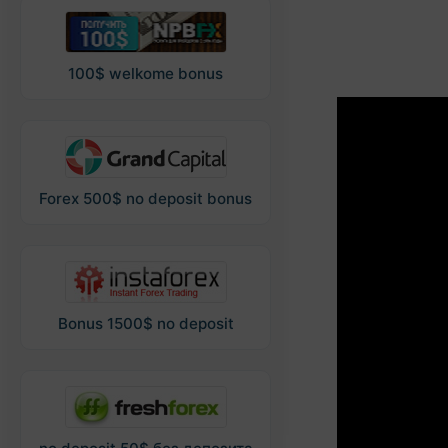
100$ welkome bonus
Forex 500$ no deposit bonus
Bonus 1500$ no deposit