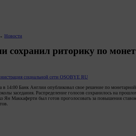
→
Новости
и сохранил риторику по моне
нистрация социальной сети OSOBYE RU
а в 14:00 Банк Англии опубликовал свое решение по монетарной
околы заседания. Распределение голосов сохранилось на прошлом 
ко Ян Маккаферти был готов проголосовать за повышения ставок
тов.