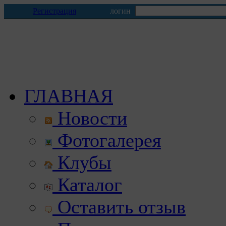
Регистрация
логин
ГЛАВНАЯ
Новости
Фотогалерея
Клубы
Каталог
Оставить отзыв