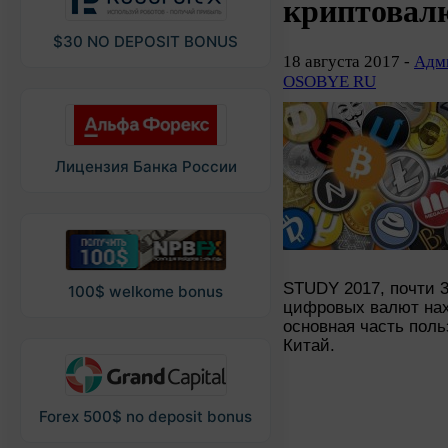
криптовал
$30 NO DEPOSIT BONUS
18 августа 2017 -
Адми
OSOBYE RU
Лицензия Банка России
STUDY 2017, почти 
100$ welkome bonus
цифровых валют нахо
основная часть поль
Китай.
Forex 500$ no deposit bonus