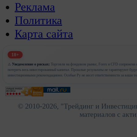
Реклама
Политика
Карта сайта
18+
⚠️
Уведомление о рисках:
Торговля на фондовом рынке, Forex и CFD сопряжена с
потерять весь инвестированный капитал. Прошлые результаты не гарантируют буд
инвестиционными рекомендациями. Особые Ру не несет ответственности за ваши т
© 2010-2026, "Трейдинг и Инвестици
материалов с акти