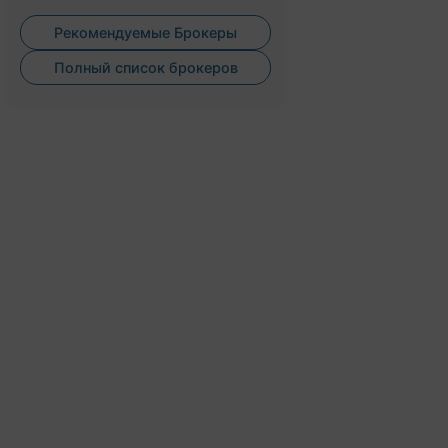
Рекомендуемые Брокеры
Полный список брокеров