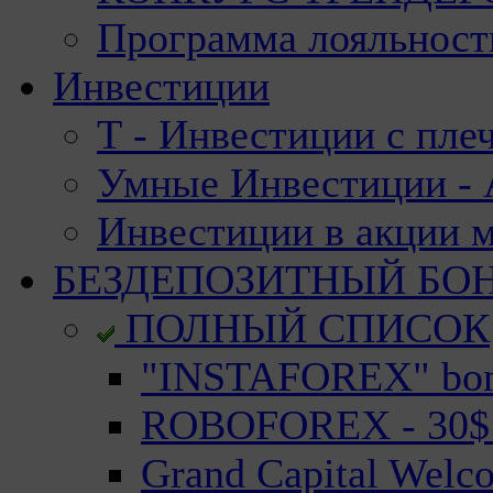
Программа лояльност
Инвестиции
Т - Инвестиции с пле
Умные Инвестиции - А
Инвестиции в акции 
БЕЗДЕПОЗИТНЫЙ БО
ПОЛНЫЙ СПИСОК
"INSTAFOREX" bonu
ROBOFOREX - 30$ n
Grand Capital Welc