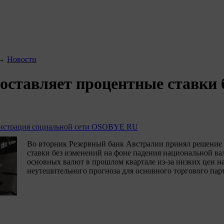
→
Новости
оставляет процентные ставки 
страция социальной сети OSOBYE RU
Во вторник Резервный банк Австралии принял решение
ставки без изменений на фоне падения национальной в
основных валют в прошлом квартале из-за низких цен н
неутешительного прогноза для основного торгового парт