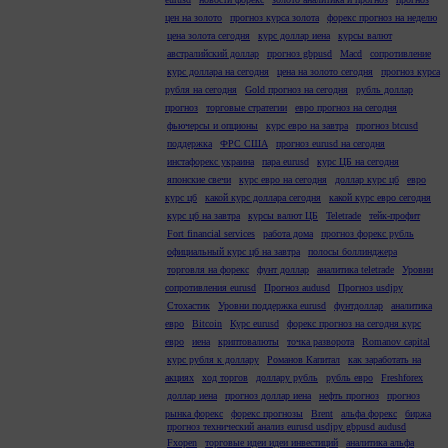
цен на золото
прогноз курса золота
форекс прогноз на неделю
цена золота сегодня
курс доллар иена
курсы валют
австралийский доллар
прогноз gbpusd
Macd
сопротивление
курс доллара на сегодня
цена на золото сегодня
прогноз курса
рубля на сегодня
Gold прогноз на сегодня
рубль доллар
прогноз
торговые стратегии
евро прогноз на сегодня
фьючерсы и опционы
курс евро на завтра
прогноз btcusd
поддержка
ФРС США
прогноз eurusd на сегодня
инстафорекс украина
пара eurusd
курс ЦБ на сегодня
японские свечи
курс евро на сегодня
доллар курс цб
евро
курс цб
какой курс доллара сегодня
какой курс евро сегодня
курс цб на завтра
курсы валют ЦБ
Teletrade
тейк-профит
Fort financial services
работа дома
прогноз форекс рубль
официальный курс цб на завтра
полосы боллинджера
торговля на форекс
фунт доллар
аналитика teletrade
Уровни
сопротивления eurusd
Прогноз audusd
Прогноз usdjpy
Стохастик
Уровни поддержка eurusd
фунтдоллар
аналитика
евро
Bitcoin
Курс eurusd
форекс прогноз на сегодня курс
евро
иена
криптовалюты
точка разворота
Romanov capital
курс рубля к доллару
Романов Капитал
как заработать на
акциях
ход торгов
доллару рубль
рубль евро
Freshforex
доллар иена
прогноз доллар иена
нефть прогноз
прогноз
рынка форекс
форекс прогнозы
Brent
альфа форекс
биржа
прогноз технический анализ eurusd usdjpy gbpusd audusd
Fxopen
торговые идеи идеи инвестиций
аналитика альфа