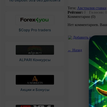
no deposit 50$ без депозита
Теги:
Австралия ставки
Рейтинг:
0
Голосов:
0
Комментарии (0)
Нет комментариев. Ваш
$Copy Pro traders
Добавить коммента
← Назад
ALPARI Конкурсы
Акции и Бонусы