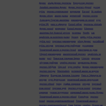
форекс
альфа форекс прогнозы
Евродоллар прогноз
Amarkets аналитика форекс
форекс прогноз gbpusd
доллар
рубль
прогноз криптовалют
коррекция
Eur-usd
Ifc markets
форекс обзор
анализ рынка
артемгелий
прогноз золота
Александр Горячев аналитика
рекомендации по eurusd
курс
рубля ЦБ
рипл и эфириум
Eurusd сейчас
прогнозы teletrade
форекс eurusd
котировки
Eurusd прогноз
Ethereum
аналитика fort financial services
политика
Nordfx
как
заработать на валютном рынке
брокер
нефть рубль прогноз
рубль рост
торговые рекомендации
обзор форекс
российский
рубль сегодня
торговые идеи трейдерам
доллариена
Технический анализ и прогноз ltcusd
инвестиции из дома
Gbpusd рекомендации
аналитический прогноз
заработать на
рынке
рост
Чикагская товарная биржа
Litecoin
еврозона
обучение трейдинг
серебро прогноз
индикаторы форекс
прогноз АНДеев
Gbp-usd
курс серебра
форекс рекомендации
прогноз погоды
Maximarkets
волновой анализ на неделю
Эфириум
Владислав Антонов Альпари
Рипл и Эфириум на
сегодня
курс фунтдоллар
технический анализ евродоллар
прогноз ethusd
тренд
график опционов
сегодня
торговый
план eurusd
торговая идея
прогноз курсов валют
торговые
сценарии
уровни поддержки
опционный анализ рынка Форекс
Технический анализ и прогноз ethusd
Forex4you
прогноз
ltcusd
прогноз криптовалютbtcusd
Технический анализ и
прогноз криптовалютbtcusd
Банк Англии
серебро
Владислав