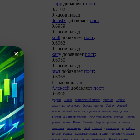
skipp
добавляет
пост
:
0.7102
9 часов назад
denisfx
добавляет
пост
:
0.6959
9 часов назад
kmll
добавляет
пост
:
0.6963
9 часов назад
✕
katty
добавляет
пост
:
0.6950
9 часов назад
rawt
добавляет
пост
:
0.6965
11 часов назад
Алексей
добавляет
пост
:
0.6966
форекс
Eurusd
технический анализ
прогноз
Gbpusd
аналитика
курс евро
форекс прогноз
Usdjpy
Audusd
прогноз eurusd
евро
курс доллара
золото
евро доллар
Usdchf
аналитика форекс
курс евро доллар
доллар
Usdrub
рынок
нефть
Forex
биткоин
форекс прогноз на сегодня
торговля
инвестиции
Gold
Usdcad
форексмарт
курс фунт
доллар
Nzdusd
фундаментальный анализ
торговые сигналы
прогноз евро доллар
акции
экономика
Btcusd
валюта