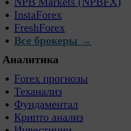
NPB Markets (NPBFX)
InstaForex
FreshForex
Все брокеры →
Аналитика
Forex прогнозы
Теханализ
Фундаментал
Крипто анализ
Инвестиции