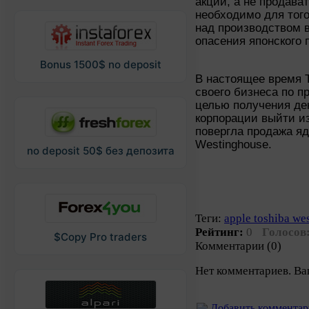
акций, а не продава
необходимо для того
над производством 
опасения японского 
Bonus 1500$ no deposit
В настоящее время 
своего бизнеса по п
целью получения ден
корпорации выйти из
повергла продажа я
Westinghouse.
no deposit 50$ без депозита
Теги:
apple toshiba w
Рейтинг:
0
Голосов
$Copy Pro traders
Комментарии (0)
Нет комментариев. Ва
Добавить коммента